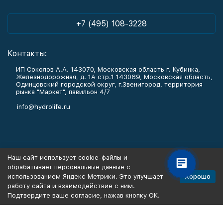
+7 (495) 108-3228
Контакты:
ИП Соколов А.А. 143070, Московская область г. Кубинка,
Железнодорожная, д. 1А стр.1 143069, Московская область,
Одинцовский городской округ, г.Звенигород, территория
рынка "Маркет", павильон 4/7
info@hydrolife.ru
Каталог товаров
Наш сайт использует cookie-файлы и
обрабатывает персональные данные с
Информация
Хорошо
использованием Яндекс Метрики. Это улучшает
работу сайта и взаимодействие с ним.
Подтвердите ваше согласие, нажав кнопку ОК.
Политика персональных данных