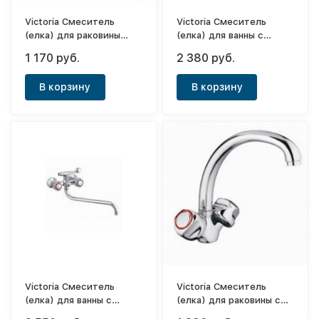
Victoria Смеситель
Victoria Смеситель
(елка) для раковины
(елка) для ванны с
(толстый корпус) 1/2"
высоким носом
1 170 руб.
2 380 руб.
Grand
(толстый корпус) 1/2"
Grand
В корзину
В корзину
Victoria Смеситель
Victoria Смеситель
(елка) для ванны с
(елка) для раковины с
высоким носом Lux
плоским носом