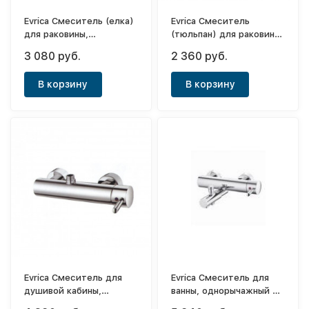
Evrica Смеситель (елка)
Evrica Смеситель
для раковины,
(тюльпан) для раковины,
однорычажный с
однорычажный Grina
3 080 руб.
2 360 руб.
боковой ручкой и
высоким носом Grina
В корзину
В корзину
Evrica Смеситель для
Evrica Смеситель для
душивой кабины,
ванны, однорычажный с
однорычажный Grina
коротким носом Grina