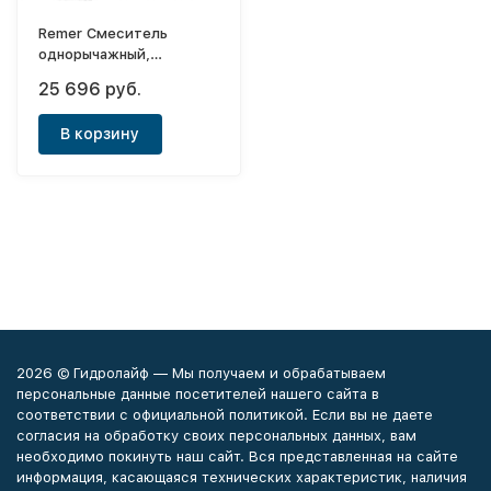
Remer Смеситель
однорычажный,
встраиваемый с
25 696 руб.
гигиеническис
душем+шланг (с
В корзину
внутренней частью)
Infinity
2026 © Гидролайф — Мы получаем и обрабатываем
персональные данные посетителей нашего сайта в
соответствии с официальной политикой. Если вы не даете
согласия на обработку своих персональных данных, вам
необходимо покинуть наш сайт. Вся представленная на сайте
информация, касающаяся технических характеристик, наличия