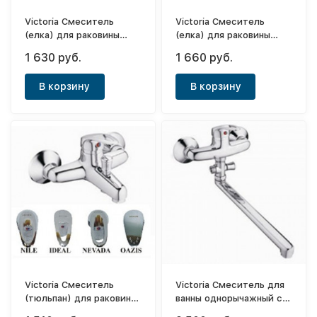
Victoria Смеситель
Victoria Смеситель
(елка) для раковины
(елка) для раковины
однорычажный (с
однорычажный с
1 630 руб.
1 660 руб.
гайкой) Jenny ф35
боковой ручкой Jenny
ф35
В корзину
В корзину
Victoria Смеситель
Victoria Смеситель для
(тюльпан) для раковины
ванны однорычажный с
однорычажный Jenny
длинным носом (30см)