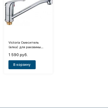
Victoria Смеситель
(елка) для раковины
однорычажный средний
1 590 руб.
нос (с гайкой) 15см
Jenny ф35
В корзину