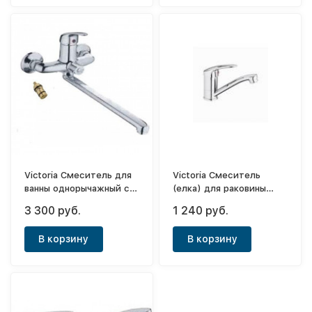
Victoria Смеситель для
Victoria Смеситель
ванны однорычажный с
(елка) для раковины
длинным носом 30см
однорычажный средний
3 300 руб.
1 240 руб.
(П-шаровой) Jenny
нос (15см) Jenny ф35
В корзину
В корзину