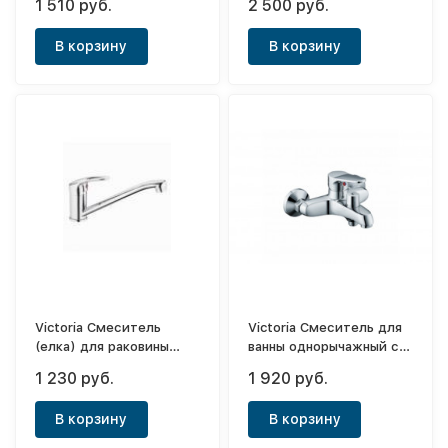
1 510 руб.
2 500 руб.
ф35
Jenny
В корзину
В корзину
Victoria Смеситель
Victoria Смеситель для
(елка) для раковины
ванны однорычажный с
однорычажный Jenny
коротким носом Jenny
1 230 руб.
1 920 руб.
ф35
ф35
В корзину
В корзину