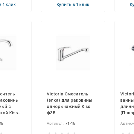
в 1 клик
Купить в 1 клик
К
еситель
Victoria Смеситель
Victor
раковины
(елка) для раковины
ванны
ый с
однорычажный Kiss
длинн
кой Kiss
ф35
(П-ша
35
Артикул:
71-15
Артику