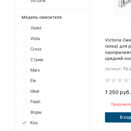
Victoria
Модель смесителя
Violet
Viola
Victoria См
(елка) для 
Cross
однорычаж
средний нос
Стрим
ф35
Артикул:
72-
Mars
Ele
Ideal
1 250 руб.
Flash
Предзаказ
Форм
В ко
Kiss