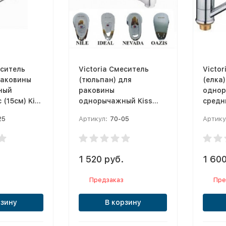
еситель
Victoria Смеситель
Victor
раковины
(тюльпан) для
(елка
ный
раковины
одно
 (15см) Kiss
однорычажный Kiss
средни
ф35
15см K
25
Артикул:
70-05
Артику
1 520 руб.
1 600
Предзаказ
Пре
рзину
В корзину