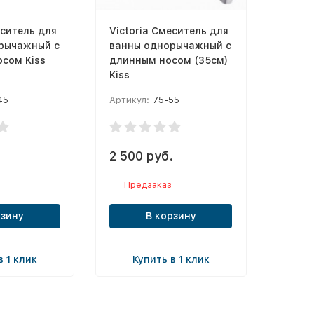
еситель для
Victoria Смеситель для
рычажный с
ванны однорычажный с
сом Kiss
длинным носом (35см)
Kiss
45
Артикул:
75-55
.
2 500 руб.
Предзаказ
рзину
В корзину
в 1 клик
Купить в 1 клик