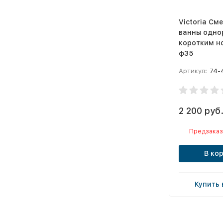
Victoria См
ванны одно
коротким но
ф35
Артикул:
74-
2 200 руб
Предзаказ
В ко
Купить 