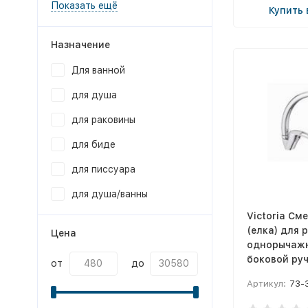
Показать ещё
Купить 
Назначение
Для ванной
для душа
для раковины
для биде
для писсуара
для душа/ванны
Victoria См
(елка) для 
Цена
однорычажн
боковой руч
от
до
ф35
Артикул:
73-