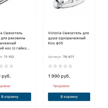
ia Смеситель
Victoria Смеситель для
) для раковины
душа однорычажный
рычажный
Kiss ф35
й нос (с гайкой)
iss ф35
л:
71-152
Артикул:
76-671
 руб.
1 990 руб.
дзаказ
Предзаказ
В корзину
В корзину