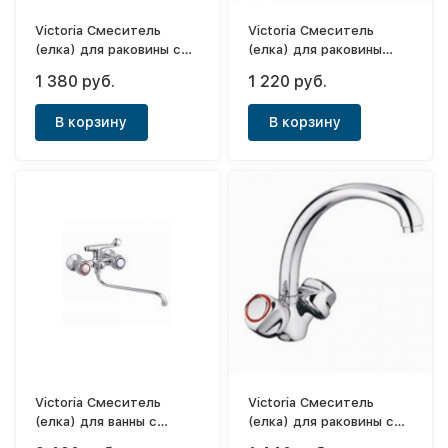
Victoria Смеситель
Victoria Смеситель
(елка) для раковины с
(елка) для раковины
высоким носом
(толстый корпус) 1/2"
1 380 руб.
1 220 руб.
(толстый корпус) 1/2"
Maxi
Maxi
В корзину
В корзину
Victoria Смеситель
Victoria Смеситель
(елка) для ванны с
(елка) для раковины с
высоким носом
плоским носом