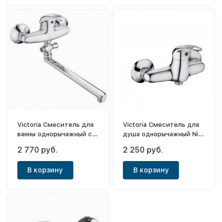
Victoria Смеситель для
Victoria Смеситель для
ванны однорычажный с
душа однорычажный Nile
длинным носом (35см)
ф40
2 770 руб.
2 250 руб.
Nile
В корзину
В корзину