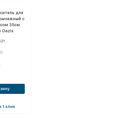
еситель для
рычажный с
сом 35см
 Oazis
521
.
рзину
в 1 клик