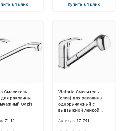
упить в 1 клик
Купить в 1 клик
ia Смеситель
Victoria Смеситель
) для раковины
(елка) для раковины
ычажный Oazis
однорычажный с
выдвыжной лейкой
Oazis ф40
л:
71-12
Артикул:
77-741