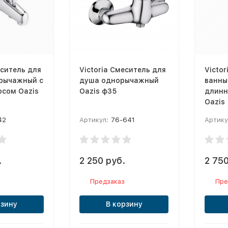
еситель для
Victoria Смеситель для
Victor
рычажный с
душа однорычажный
ванны
осом Oazis
Oazis ф35
длинн
Oazis
42
Артикул:
76-641
Артику
.
2 250 руб.
2 750
Предзаказ
Пре
рзину
В корзину