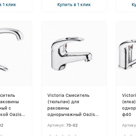
в 1 клик
Купить в 1 клик
К
еситель
Victoria Смеситель
Victor
раковины
(тюльпан) для
(елка
ый с
раковины
однор
кой Oazis
однорычажный Oazis
ф40
ф40
32
Артикул:
70-02
Артику