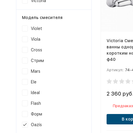
Victoria
Модель смесителя
Violet
Viola
Victoria См
ванны одно
Cross
коротким н
ф40
Стрим
Артикул:
74-
Mars
Ele
Ideal
2 360 руб
Flash
Предзаказ
Форм
В ко
Oazis