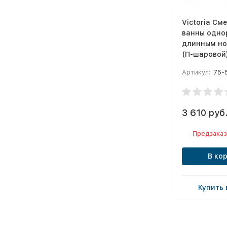
Victoria См
ванны одно
длинным но
(П-шаровой)
Артикул:
75-
3 610 руб
Предзаказ
В ко
Купить 