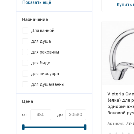
Показать ещё
Купить 
Назначение
Для ванной
для душа
для раковины
для биде
для писсуара
для душа/ванны
Victoria См
(елка) для 
Цена
однорычажн
боковой руч
от
до
ф40
Артикул:
73-