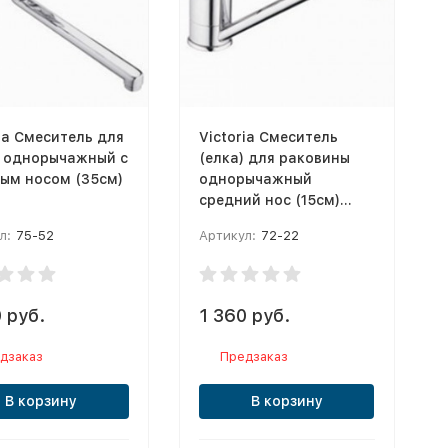
ia Смеситель для
Victoria Смеситель
 однорычажный с
(елка) для раковины
ым носом (35см)
однорычажный
средний нос (15см)
Oazis ф40
л:
75-52
Артикул:
72-22
 руб.
1 360 руб.
дзаказ
Предзаказ
В корзину
В корзину