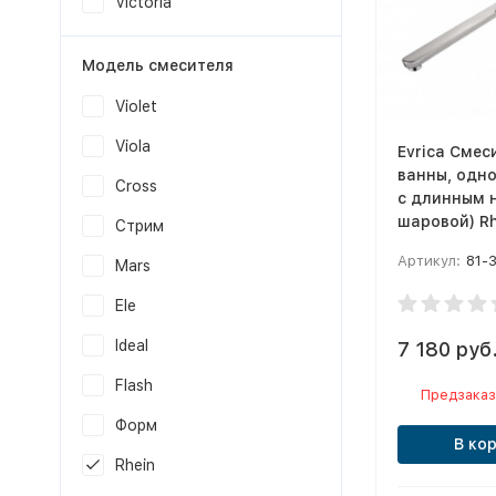
Victoria
Модель смесителя
Violet
Viola
Evrica Смес
ванны, одн
Cross
с длинным 
шаровой) R
Стрим
Артикул:
81-
Mars
Ele
Ideal
7 180 руб
Flash
Предзаказ
Форм
В ко
Rhein