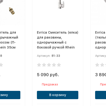
итель для
Evrica Смеситель (елка)
Evric
орычажный
для раковины,
(тюль
носом (П-
однорычажный с
раков
hein 35см
боковой ручкой Rhein
однор
38
Артикул:
81-33
Артику
.
5 090 руб.
3 89
Предзаказ
Пре
рзину
В корзину