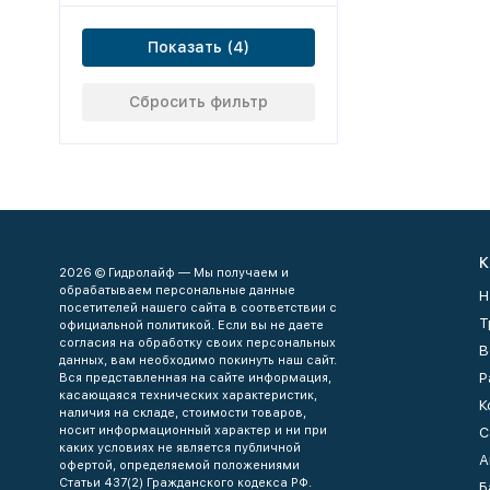
Показать
Сбросить фильтр
К
2026 © Гидролайф — Мы получаем и
обрабатываем персональные данные
Н
посетителей нашего сайта в соответствии с
Т
официальной политикой. Если вы не даете
согласия на обработку своих персональных
В
данных, вам необходимо покинуть наш сайт.
Р
Вся представленная на сайте информация,
касающаяся технических характеристик,
К
наличия на складе, стоимости товаров,
носит информационный характер и ни при
С
каких условиях не является публичной
А
офертой, определяемой положениями
Статьи 437(2) Гражданского кодекса РФ.
Б