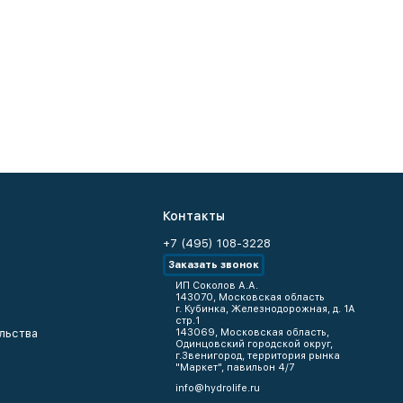
Контакты
+7 (495) 108-3228
Заказать звонок
ИП Соколов А.А.
143070, Московская область
г. Кубинка, Железнодорожная, д. 1А
стр.1
льства
143069, Московская область,
Одинцовский городской округ,
г.Звенигород, территория рынка
"Маркет", павильон 4/7
info@hydrolife.ru