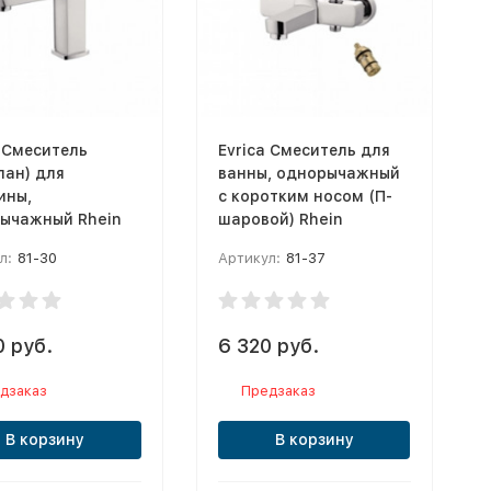
a Смеситель
Evrica Смеситель для
пан) для
ванны, однорычажный
ины,
с коротким носом (П-
ычажный Rhein
шаровой) Rhein
л:
81-30
Артикул:
81-37
0 руб.
6 320 руб.
дзаказ
Предзаказ
В корзину
В корзину