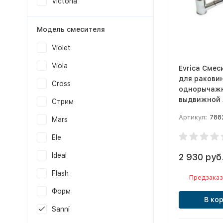
Victoria
Модель смесителя
Violet
Viola
Evrica Смес
для ракови
Cross
однорычажн
выдвижной 
Стрим
Sanni
Артикул:
788
Mars
Ele
Ideal
2 930 руб
Flash
Предзаказ
Форм
В ко
Sanni