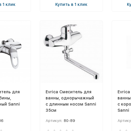
в 1 клик
Купить в 1 клик
К
итель для
Evrica Смеситель для
Evric
бины,
ванны, однорычажный
ванны
ый Sanni
с длинным носом Sanni
с кор
35см
Sanni
86
Артикул:
80-89
Артику