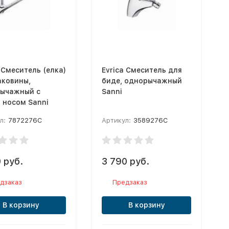
 Смеситель (елка)
Evrica Смеситель для
аковины,
биде, однорычажный
ычажный с
Sanni
 носом Sanni
л:
7872276C
Артикул:
3589276C
 руб.
3 790 руб.
дзаказ
Предзаказ
В корзину
В корзину