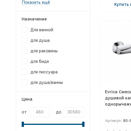
Показать ещё
Купить 
Назначение
Для ванной
для душа
для раковины
для биде
для писсуара
для душа/ванны
Evrica Смес
душивой ка
Цена
однорычажн
от
до
Артикул:
80-