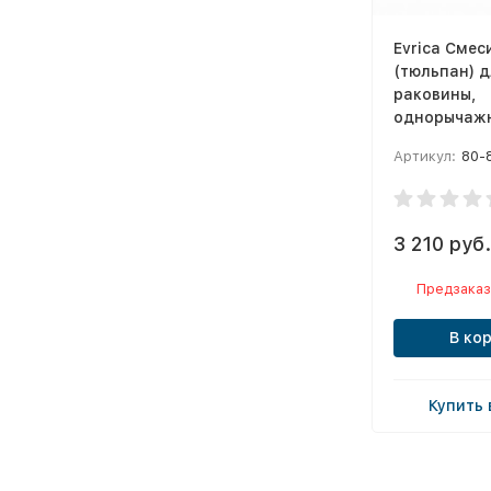
Evrica Смес
(тюльпан) д
раковины,
однорычажн
Артикул:
80-
3 210 руб.
Предзаказ
В ко
Купить 