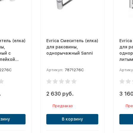
итель (елка)
Evrica Смеситель (елка)
Evrica
ны,
для раковины,
для р
ый с
однорычажный Sanni
однор
лейкой
литым
2276C
Артикул:
7871276C
Артику
.
2 630 руб.
3 160
Предзаказ
Пре
рзину
В корзину