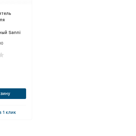
итель
ля
ый Sanni
80
рзину
в 1 клик