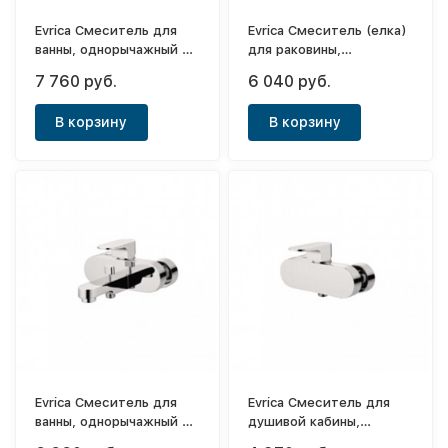
Evrica Смеситель для
Evrica Смеситель (елка)
ванны, однорычажный с
для раковины,
длинным носом (П-
однорычажный с
7 760 руб.
6 040 руб.
шаровой) Saine 35см
боковой ручкой Seine
В корзину
В корзину
Evrica Смеситель для
Evrica Смеситель для
ванны, однорычажный с
душивой кабины,
коротким носом Seine
однорычажный Seine