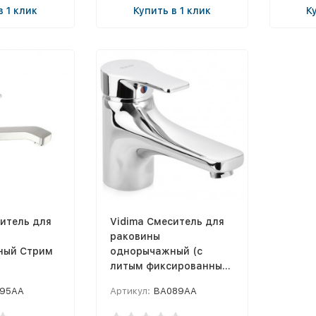
в 1 клик
Купить в 1 клик
К
итель для
Vidima Смеситель для
раковины
ный Стрим
однорычажный (с
литым фиксированным
изливом) Стрим
95AA
Артикул:
BA089AA