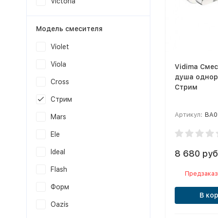
Victoria
Модель смесителя
Violet
Viola
Vidima Смес
душа одно
Cross
Стрим
Стрим
Артикул:
BA0
Mars
Ele
Ideal
8 680 руб
Flash
Предзаказ
Форм
В ко
Oazis