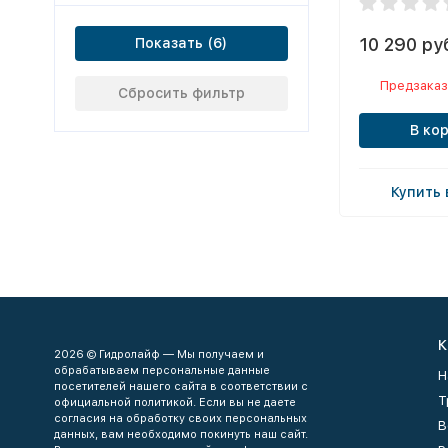
10 290 ру
Показать
Предзаказ
Сбросить фильтр
В ко
Купить 
К
2026 © Гидролайф — Мы получаем и
обрабатываем персональные данные
Н
посетителей нашего сайта в соответствии с
Т
официальной политикой. Если вы не даете
согласия на обработку своих персональных
В
данных, вам необходимо покинуть наш сайт.