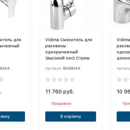
итель для
Vidima Смеситель для
Vidim
рычажный
раковины
раков
однорычажный
однор
(высокий нос) Стрим
донно
Стри
93AA
Артикул:
BA091AA
Артику
.
11 760 руб.
10 9
Предзаказ
Пре
рзину
В корзину