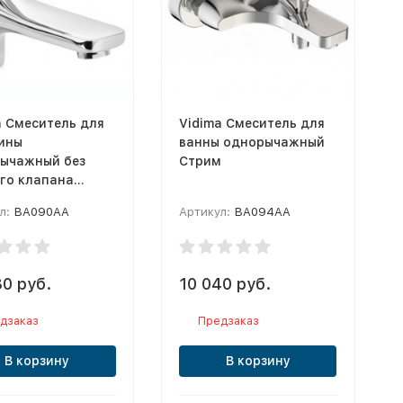
a Смеситель для
Vidima Смеситель для
ины
ванны однорычажный
ычажный без
Стрим
го клапана
м
л:
BA090AA
Артикул:
BA094AA
80 руб.
10 040 руб.
дзаказ
Предзаказ
В корзину
В корзину