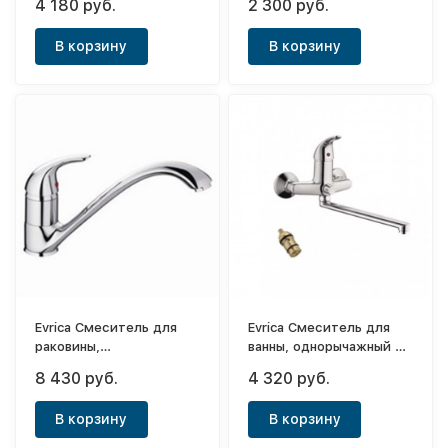
4 180 руб.
2 300 руб.
35см
боковой ручкой Violet
В корзину
В корзину
Evrica Смеситель для
Evrica Смеситель для
раковины,
ванны, однорычажный с
однорычажный с литым
длинным носом (П-
8 430 руб.
4 320 руб.
носом Lux Violet
шаровой) Violet 35см
(бежевый)
В корзину
В корзину