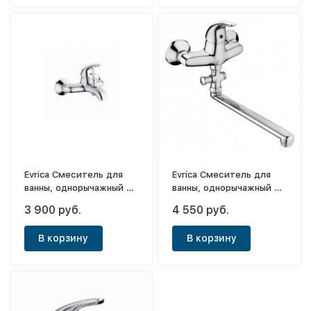
Evrica Смеситель для
Evrica Смеситель для
ванны, однорычажный с
ванны, однорычажный с
коротким носом Violet
длинным носом Violet
3 900 руб.
4 550 руб.
40см
В корзину
В корзину