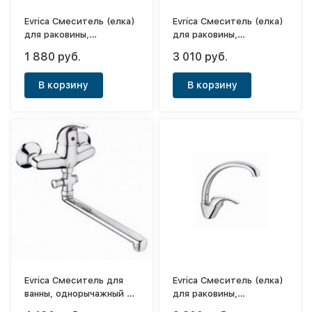
Evrica Смеситель (елка)
Evrica Смеситель (елка)
для раковины,
для раковины,
однорычажный Violet
однорычажный с литым
1 880 руб.
3 010 руб.
носом Violet
В корзину
В корзину
Evrica Смеситель для
Evrica Смеситель (елка)
ванны, однорычажный с
для раковины,
длинным носом Violet
однорычажный с