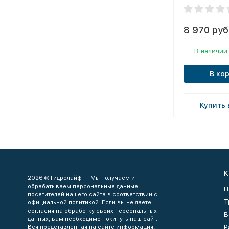
8 970 руб
В наличии
В ко
Купить 
К
2026 © Гидролайф — Мы получаем и
обрабатываем персональные данные
Н
посетителей нашего сайта в соответствии с
Т
официальной политикой. Если вы не даете
согласия на обработку своих персональных
В
данных, вам необходимо покинуть наш сайт.
Р
Вся представленная на сайте информация,