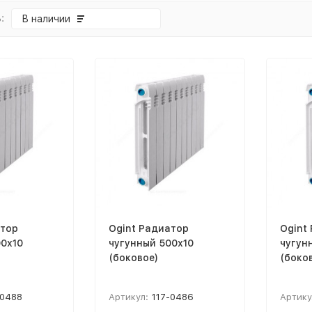
:
В наличии
атор
Ogint Радиатор
Ogint
0х10
чугунный 500х10
чугун
(боковое)
(боко
-0488
Артикул:
117-0486
Артику