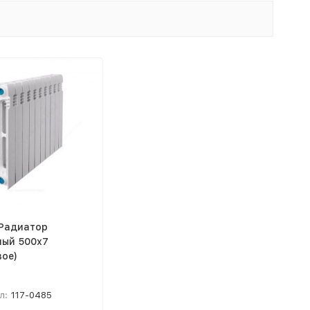
 Радиатор
ный 500х7
вое)
л:
117-0485