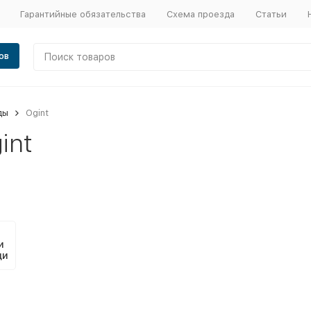
Гарантийные обязательства
Схема проезда
Статьи
ов
ды
Ogint
int
и
щи