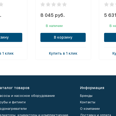
.
8 045 руб.
5 631
В наличии
В н
рзину
В корзину
в 1 клик
Купить в 1 клик
К
аталог товаров
Информация
асосы и насосное оборудование
Бренды
рубы и фитинги
Контакты
одонагреватели
О компании
адиаторы, конвекторы и комплектующие
Доставка и оплата