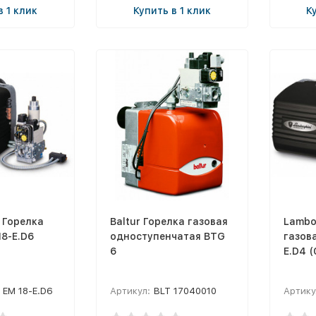
в 1 клик
Купить в 1 клик
К
 Горелка
Baltur Горелка газовая
Lambo
18-E.D6
одноступенчатая BTG
газов
6
E.D4 (
 EM 18-E.D6
Артикул:
BLT 17040010
Артику