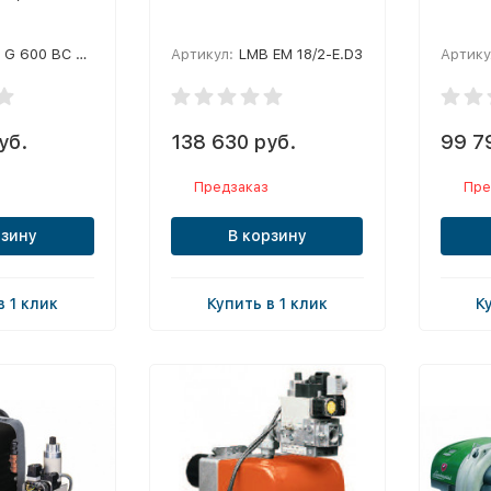
r,
G 600 BC K112
Артикул:
LMB EM 18/2-E.D3
Артику
труба
уб.
138 630 руб.
99 7
Предзаказ
Пре
рзину
В корзину
в 1 клик
Купить в 1 клик
К