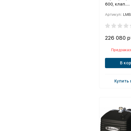
600, клап.
Kromschrode
Артикул:
LMB 
станд.жар.
226 080 р
Предзаказ
В ко
Купить 