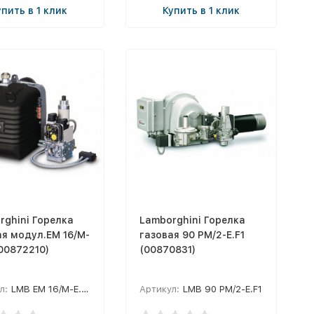
упить в 1 клик
Купить в 1 клик
rghini Горелка
Lamborghini Горелка
ая модул.EM 16/M-
газовая 90 PM/2-E.F1
00872210)
(00870831)
л:
LMB EM 16/M-E.D4
Артикул:
LMB 90 PM/2-E.F1