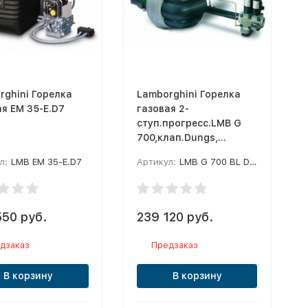
rghini Горелка
Lamborghini Горелка
ая EM 35-E.D7
газовая 2-
ступ.прогресс.LMB G
700,клап.Dungs,
удлин.жар.труба
л:
LMB EM 35-E.D7
Артикул:
LMB G 700 BL D112
550 руб.
239 120 руб.
дзаказ
Предзаказ
В корзину
В корзину