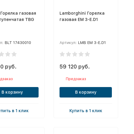
 Горелка газовая
Lamborghini Горелка
тупенчатая TBG
газовая EM 3-E.D1
л:
BLT 17430010
Артикул:
LMB EM 3-E.D1
0 руб.
59 120 руб.
дзаказ
Предзаказ
В корзину
В корзину
упить в 1 клик
Купить в 1 клик