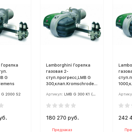
 Горелка
Lamborghini Горелка
Lambo
туп.
газовая 2-
газова
MB G
ступ.прогресс,LMB G
ступ.
iemens
300,клап.Kromschroder
1000,к
VCV-L 125
удлин
 G 2000 S2
Артикул:
LMB G 300 K1 (VCV-L 125)
Артику
уб.
180 270 руб.
242 
Предзаказ
Пре