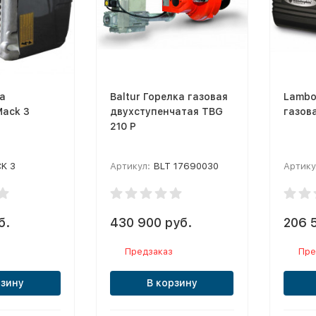
а
Baltur Горелка газовая
Lambo
Mack 3
двухступенчатая TBG
газов
210 P
K 3
Артикул:
BLT 17690030
Артику
б.
430 900 руб.
206 
Предзаказ
Пре
рзину
В корзину