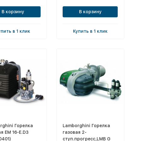
В корзину
В корзину
упить в 1 клик
Купить в 1 клик
rghini Горелка
Lamborghini Горелка
я EM 16-E.D3
газовая 2-
0401)
ступ.прогресс,LMB G