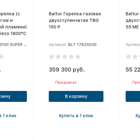
орелка (с
Baltur Горелка газовая
Baltur
гом и
двухступенчатая TBG
двухс
ой пламени)
150 P
55 ME
iezo 1800°C
100 SUPER EGO
Артикул:
BLT 17620030
Артику
.
359 300 руб.
55 22
Предзаказ
Пре
рзину
В корзину
в 1 клик
Купить в 1 клик
К