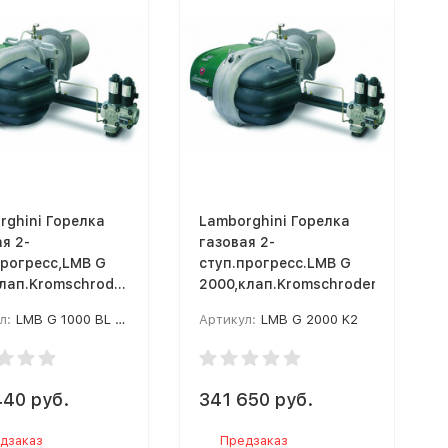
rghini Горелка
Lamborghini Горелка
я 2-
газовая 2-
прогресс,LMB G
ступ.прогресс.LMB G
лап.Kromschroder,
2000,клап.Kromschroder
.жар.труба
л:
LMB G 1000 BL K112
Артикул:
LMB G 2000 K2
440 руб.
341 650 руб.
дзаказ
Предзаказ