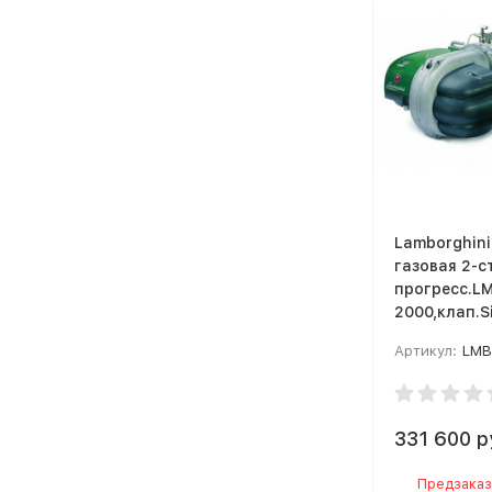
Lamborghini
газовая 2-с
прогресс.L
2000,клап.S
Артикул:
LMB
331 600 р
Предзаказ