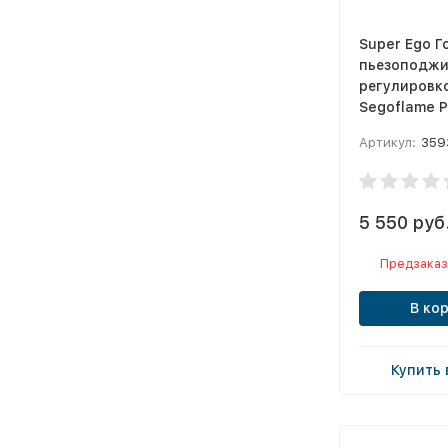
Super Ego Г
пьезоподжи
регулировк
Segoflame P
Артикул:
3593
5 550 руб
Предзаказ
В ко
Купить 