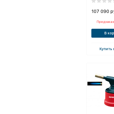
107 090 р
Предзаказ
В ко
Купить 