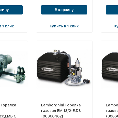
рзину
В корзину
в 1 клик
Купить в 1 клик
К
 Горелка
Lamborghini Горелка
Lambo
газовая EM 18/2-E.D3
газова
сс,LMB G
(00860462)
(0086