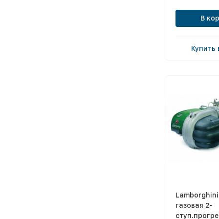
В ко
Купить 
Lamborghini
газовая 2-
ступ.прогре