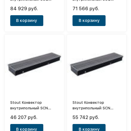
75х240х2000 (с
110х240х1500 (с
84 929 руб.
71 566 руб.
принудительной
принудительной
конвекцией)
конвекцией)
В корзину
В корзину
Stout Конвектор
Stout Конвектор
внутрипольный SCN
внутрипольный SCN
80х300х1600 (с
80х240х2400 (с
46 207 руб.
55 742 руб.
естественной
естественной
конвекцией)
конвекцией)
В корзину
В корзину