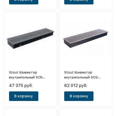
Stout Конвектор
Stout Конвектор
внутрипольный SCN
внутрипольный SCQ
80х240х2000 (с
75х240х1250 (с
47 375 руб.
62 012 руб.
естественной
принудительной
конвекцией)
конвекцией)
В корзину
В корзину