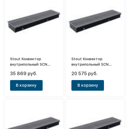
Stout Конвектор
Stout Конвектор
внутрипольный SCN
внутрипольный SCN
110х240х1400 (с
110х190х800 (с
35 869 руб.
20 575 руб.
естественной
естественной
конвекцией)
конвекцией)
В корзину
В корзину