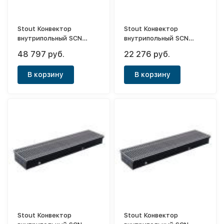
Stout Конвектор
Stout Конвектор
внутрипольный SCN
внутрипольный SCN
110х240х2000 (с
80х240х800 (с
48 797 руб.
22 276 руб.
естественной
естественной
конвекцией)
конвекцией)
В корзину
В корзину
Stout Конвектор
Stout Конвектор