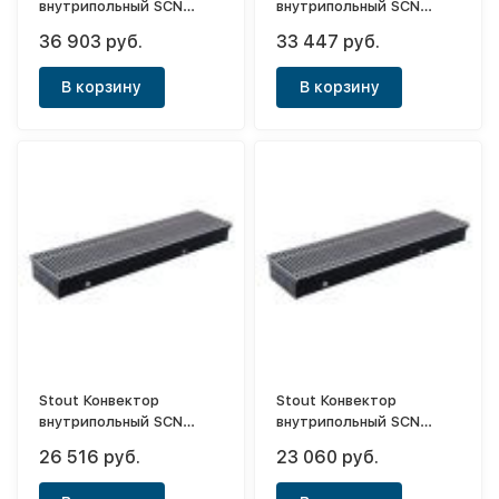
внутрипольный SCN
внутрипольный SCN
80х190х1800 (с
80х190х1600 (с
36 903 руб.
33 447 руб.
естественной
естественной
конвекцией)
конвекцией)
В корзину
В корзину
Stout Конвектор
Stout Конвектор
внутрипольный SCN
внутрипольный SCN
80х190х1200 (с
80х190х1000 (с
26 516 руб.
23 060 руб.
естественной
естественной
конвекцией)
конвекцией)