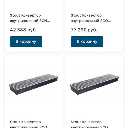
Stout Конвектор
Stout Конвектор
внутрипольный SCN
внутрипольный SCQ
110х190х2000 (с
75х240х1750 (с
42 388 руб.
77 290 руб.
естественной
принудительной
конвекцией)
конвекцией)
В корзину
В корзину
Stout Конвектор
Stout Конвектор
внутрипольный SCQ
внутрипольный SCQ