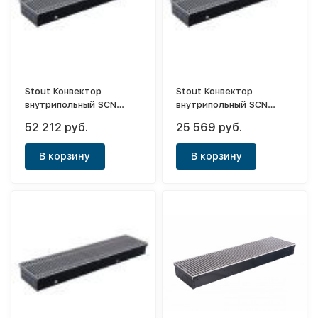
Stout Конвектор
Stout Конвектор
внутрипольный SCN
внутрипольный SCN
150х240х2000 (с
80х300х800 (с
52 212 руб.
25 569 руб.
естественной
естественной
конвекцией)
конвекцией)
В корзину
В корзину