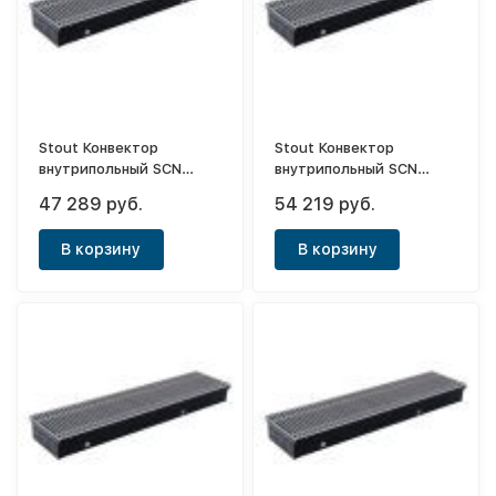
Stout Конвектор
Stout Конвектор
внутрипольный SCN
внутрипольный SCN
80х190х2400 (с
80х190х2800 (с
47 289 руб.
54 219 руб.
естественной
естественной
конвекцией)
конвекцией)
В корзину
В корзину