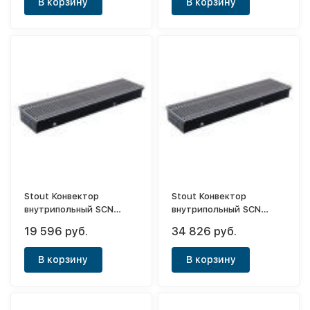
В корзину
В корзину
Stout Конвектор
Stout Конвектор
внутрипольный SCN
внутрипольный SCN
80х190х800 (с
80х240х1400 (с
19 596 руб.
34 826 руб.
естественной
естественной
конвекцией)
конвекцией)
В корзину
В корзину