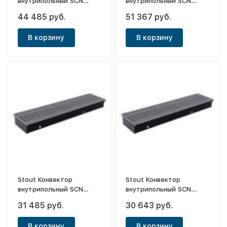
внутрипольный SCN
внутрипольный SCN
110х240х1800 (с
80х300х1800 (с
44 485 руб.
51 367 руб.
естественной
естественной
конвекцией)
конвекцией)
В корзину
В корзину
Stout Конвектор
Stout Конвектор
внутрипольный SCN
внутрипольный SCN
110х190х1400 (с
80х240х1200 (с
31 485 руб.
30 643 руб.
естественной
естественной
конвекцией)
конвекцией)
В корзину
В корзину