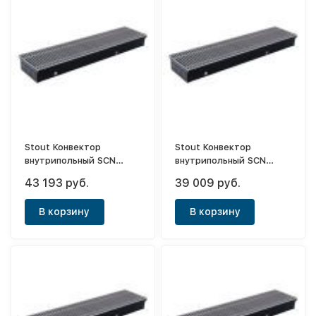
Stout Конвектор
Stout Конвектор
внутрипольный SCN
внутрипольный SCN
80х240х1800 (с
80х240х1600 (с
43 193 руб.
39 009 руб.
естественной
естественной
конвекцией)
конвекцией)
В корзину
В корзину