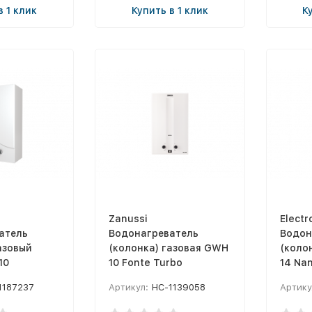
в 1 клик
Купить в 1 клик
К
Zanussi
Electr
атель
Водонагреватель
Водон
азовый
(колонка) газовая GWH
(коло
10
10 Fonte Turbo
14 Nan
1187237
Артикул:
НС-1139058
Артику