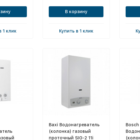
рзину
В корзину
в 1 клик
Купить в 1 клик
К
Baxi Водонагреватель
Bosch
атель
(колонка) газовый
Водон
азовый
проточный SIG-2 11i
(коло