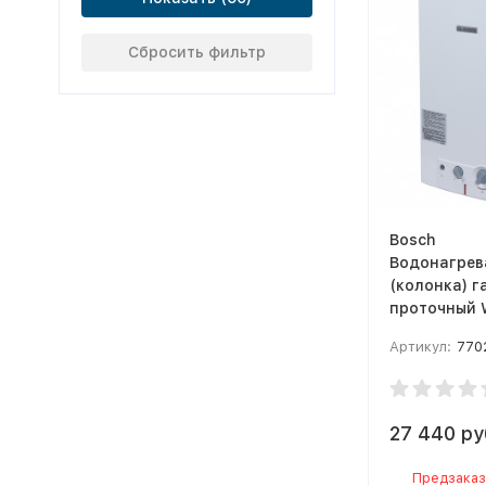
Сбросить фильтр
Bosch
Водонагрев
(колонка) г
проточный 
(пьезоэлек
Артикул:
770
розжиг)
27 440 ру
Предзаказ