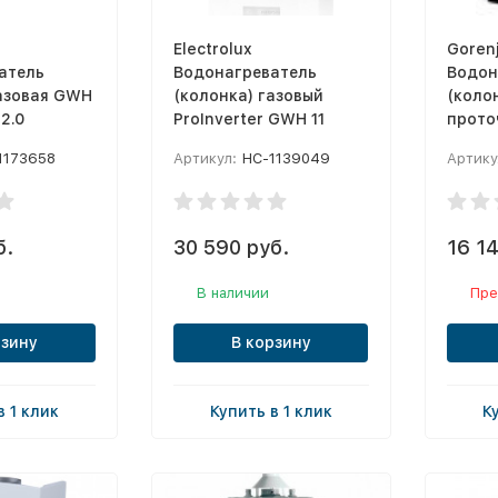
Electrolux
Goren
атель
Водонагреватель
Водон
газовая GWH
(колонка) газовый
(коло
2.0
ProInverter GWH 11
прото
NNBW
1173658
Артикул:
НС-1139049
Артику
б.
30 590 руб.
16 14
В наличии
Пре
рзину
В корзину
в 1 клик
Купить в 1 клик
К