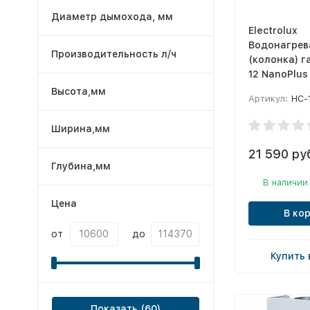
Диаметр дымохода, мм
Electrolux
Водонагрев
Производительность л/ч
(колонка) 
12 NanoPlus 
Высота,мм
Артикул:
НС-
Ширина,мм
21 590 ру
Глубина,мм
В наличии
Цена
В ко
от
до
Купить 
Показать