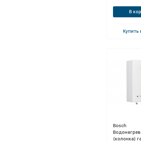
В ко
Купить 
Bosch
Водонагрев
(колонка) г