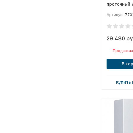
проточный 
(автоматич
Артикул:
770
розжиг)
29 480 ру
Предзаказ
В ко
Купить 