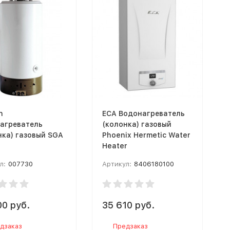
n
ECA Водонагреватель
агреватель
(колонка) газовый
нка) газовый SGA
Phoenix Hermetic Water
Heater
л:
007730
Артикул:
8406180100
00 руб.
35 610 руб.
дзаказ
Предзаказ