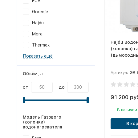
ECA
Gorenje
Hajdu
Mora
Hajdu Водо
Thermex
(колонка) г
(дымоходный
Показать ещё
Артикул:
GB 
Объём, л
от
до
91 200 ру
В наличии
Модель Газового
(колонки)
В ко
водонагревателя