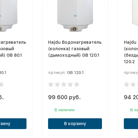
нагреватель
Hajdu Водонагреватель
Hajdu
азовый
(колонка) газовый
(коло
) GB 80.1
(дымоходный) GB 120.1
(безд
120.2
80.1
Артикул:
GB 120.1
Артику
б.
99 600 руб.
94 2
В наличии
В н
рзину
В корзину