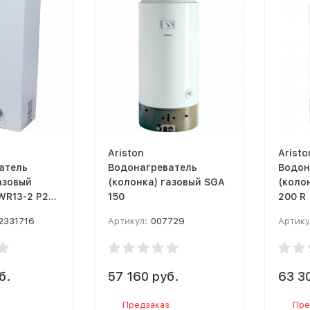
Ariston
Aristo
атель
Водонагреватель
Водон
азовый
(колонка) газовый SGA
(коло
WR13-2 P23
150
200 R
трический
2331716
Артикул:
007729
Артику
б.
57 160 руб.
63 3
Предзаказ
Пре