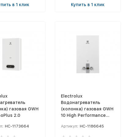
упить в 1 клик
Купить в 1 клик
olux
Electrolux
агреватель
Водонагреватель
нка) газовая GWH
(колонка) газовая GWH
oPlus 2.0
10 High Performance
Eco
л:
НС-1173664
Артикул:
НС-1186645