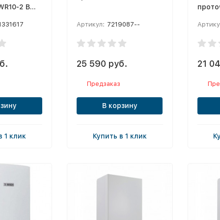
WR10-2 B
прото
еский
1331617
Артикул:
7219087--
Артику
б.
25 590 руб.
21 04
Предзаказ
Пре
рзину
В корзину
в 1 клик
Купить в 1 клик
К