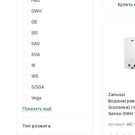
Fast
Купить 
GWH
GB
SIG
SAG
SGA
W
WR
S/SGA
Zanussi
Vega
Водонагрев
(колонка) г
Показать ещё
Senso GWH 
Артикул:
НС-
Тип розжига