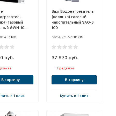
je
Baxi Водонагреватель
агреватель
(колонка) газовый
нка) газовый
накопительный SAG-3
чный GWH-10
100
л:
435135
Артикул:
A7116719
0 руб.
37 970 руб.
дзаказ
Предзаказ
В корзину
В корзину
упить в 1 клик
Купить в 1 клик