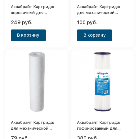
Аквабрайт Картридж
Аквабрайт Картридж
веревочный для
для механической
механической очистки
очистки горячей воды (с
249 руб.
100 руб.
ВП-5 М-Л
сердечником) Slim 10"
(10мк)
В корзину
В корзину
Аквабрайт Картридж
Аквабрайт Картридж
для механической
гофрированный для
очистки воды Slim 10"
механической очистки
79 руб.
380 руб.