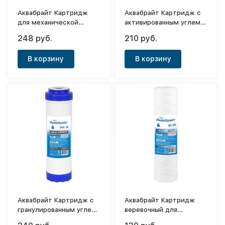
Аквабрайт Картридж
Аквабрайт Картридж с
для механической
активированным углем
очистки воды Big Blue
Slim 10"
248 руб.
210 руб.
10" (5мк)
В корзину
В корзину
Аквабрайт Картридж с
Аквабрайт Картридж
гранулированным углем
веревочный для
SL 10"
механической очистки