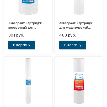
Аквабрайт Картридж
Аквабрайт Картридж
веревочный для
для механической
механической очистки
очистки воды Big Blue
391 руб.
468 руб.
ВП-20М-10ББ
20" (5мк)
В корзину
В корзину