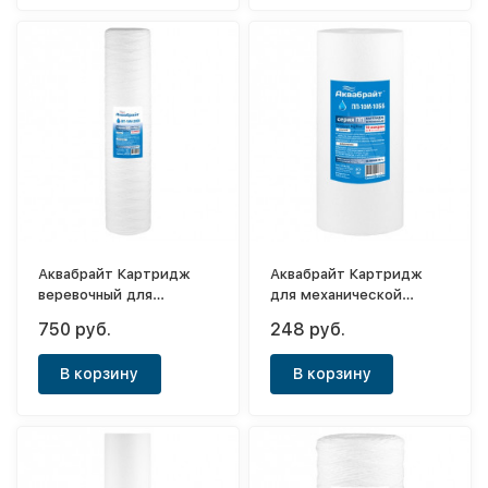
Аквабрайт Картридж
Аквабрайт Картридж
веревочный для
для механической
механической очистки
очистки воды Big Blue
750 руб.
248 руб.
ВП-10М-20ББ
10" (10мк)
В корзину
В корзину