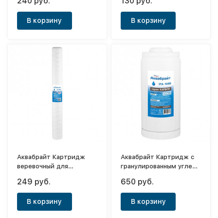
240 руб.
130 руб.
ВП-5М
В корзину
В корзину
Аквабрайт Картридж
Аквабрайт Картридж с
веревочный для
гранулированным углем
механической очистки
Big Blue 10"
249 руб.
650 руб.
ВП-20 М-Л
В корзину
В корзину