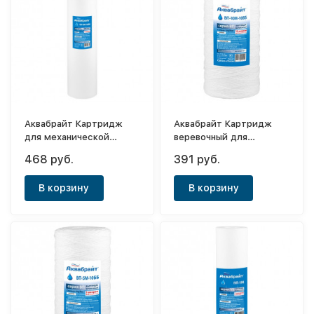
Аквабрайт Картридж
Аквабрайт Картридж
для механической
веревочный для
очистки воды Big Blue
механической очистки
468 руб.
391 руб.
20" (10мк)
ВП-10М-10ББ
В корзину
В корзину