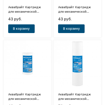
Аквабрайт Картридж
Аквабрайт Картридж
для механической
для механической
очистки воды Slim 5"
очистки воды Slim 5"
43 руб.
43 руб.
(20мк)
(5мк)
В корзину
В корзину
Аквабрайт Картридж
Аквабрайт Картридж
для механической
для механической
очистки воды Slim 5"
очистки воды Slim 10"