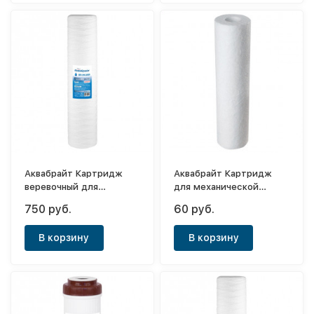
Аквабрайт Картридж
Аквабрайт Картридж
веревочный для
для механической
механической очистки
очистки воды Лайт
750 руб.
60 руб.
ВП-5М-20ББ
ППК-10М
В корзину
В корзину