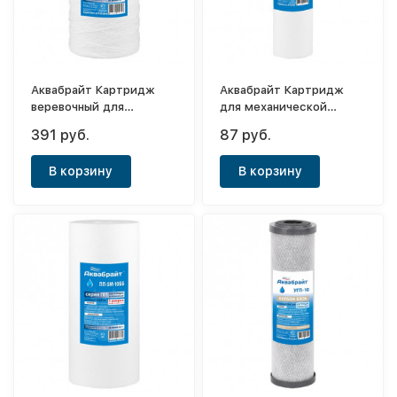
Аквабрайт Картридж
Аквабрайт Картридж
веревочный для
для механической
механической очистки
очистки воды Slim 10"
391 руб.
87 руб.
ВП-5М-10ББ
(1мк)
В корзину
В корзину