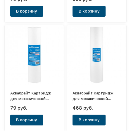
(50мк)
воды ГП-5М
В корзину
В корзину
Аквабрайт Картридж
Аквабрайт Картридж
для механической
для механической
очистки воды Slim 10"
очистки воды Big Blue
79 руб.
468 руб.
(20мк)
20" (20мк)
В корзину
В корзину