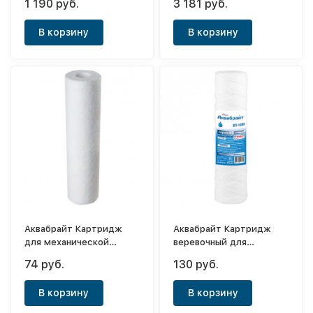
1 190 руб.
3 181 руб.
Феррум-20ББ
В корзину
В корзину
Аквабрайт Картридж
Аквабрайт Картридж
для механической
веревочный для
очистки воды Лайт Slim
механической очистки
74 руб.
130 руб.
10" (1мк)
ВП-10М
В корзину
В корзину