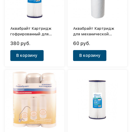
Аквабрайт Картридж
Аквабрайт Картридж
гофрированный для
для механической
механической очистки
очистки воды Лайт
380 руб.
60 руб.
воды ГП-20М
ППК-5М
В корзину
В корзину