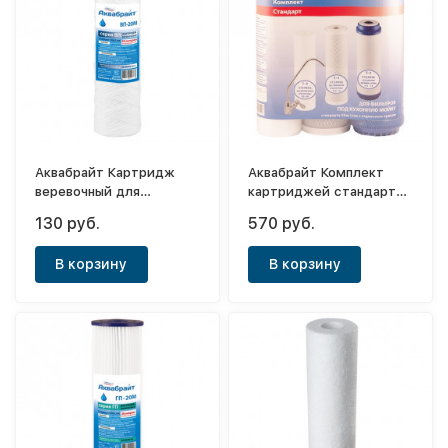
Аквабрайт Картридж
Аквабрайт Комплект
веревочный для
картриджей стандарт
механической очистки
Slim 10" (К-1)
130 руб.
570 руб.
ВП-20М
В корзину
В корзину