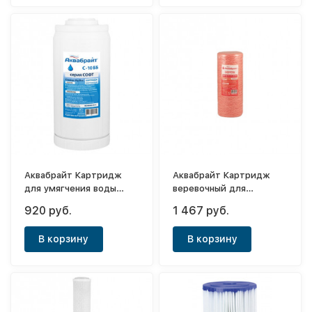
Аквабрайт Картридж
Аквабрайт Картридж
для умягчения воды
веревочный для
С-10ББ
удаления железа
920 руб.
1 467 руб.
Феррум-10ББ
В корзину
В корзину