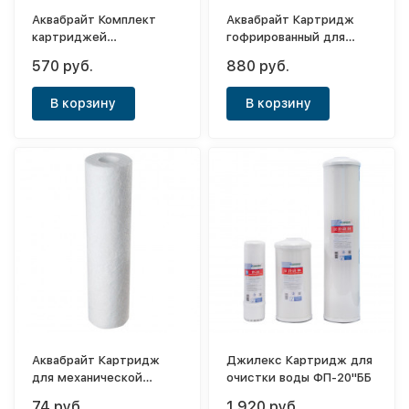
Аквабрайт Комплект
Аквабрайт Картридж
картриджей
гофрированный для
обезжелезивание Slim
механической очистки
570 руб.
880 руб.
10" (К-3)
воды ГП-20М-10ББ
В корзину
В корзину
Аквабрайт Картридж
Джилекс Картридж для
для механической
очистки воды ФП-20"ББ
очистки воды Лайт Slim
74 руб.
1 920 руб.