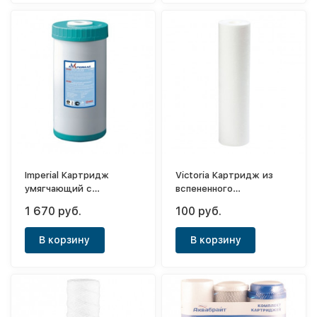
Imperial Картридж
Victoria Картридж из
умягчающий с
вспененного
ионообменной смолой
полипропилена (10мк)
1 670 руб.
100 руб.
Big Blue 10"
В корзину
В корзину