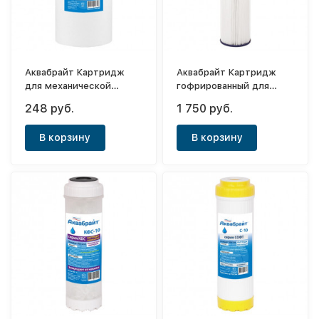
Аквабрайт Картридж
Аквабрайт Картридж
для механической
гофрированный для
очистки воды Big Blue
механической очистки
248 руб.
1 750 руб.
10" (20мк)
воды ГП-5М-20ББ
В корзину
В корзину