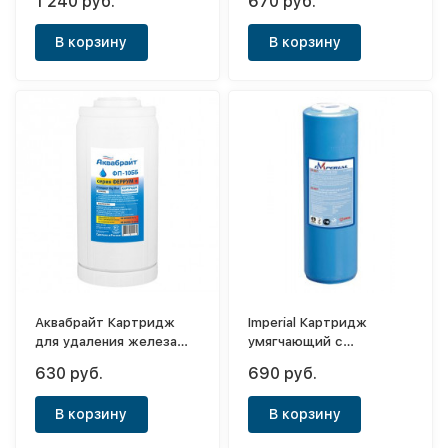
1 240 руб.
670 руб.
В корзину
В корзину
Аквабрайт Картридж
Imperial Картридж
для удаления железа
умягчающий с
ФП-10ББ
ионообменной смолой
630 руб.
690 руб.
10"SL
В корзину
В корзину