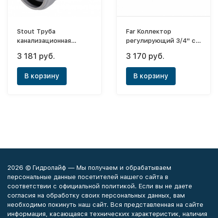
Stout Труба
Far Коллектор
канализационная
регулирующий 3/4" с
бесшумная D110 х
4 отводами М24х19
3 181 руб.
3 170 руб.
2000 мм
В корзину
В корзину
2026 © Гидролайф — Мы получаем и обрабатываем
персональные данные посетителей нашего сайта в
соответствии с официальной политикой. Если вы не даете
согласия на обработку своих персональных данных, вам
необходимо покинуть наш сайт. Вся представленная на сайте
информация, касающаяся технических характеристик, наличия