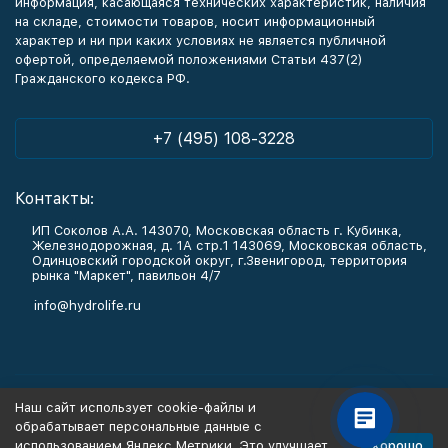
информация, касающаяся технических характеристик, наличия
на складе, стоимости товаров, носит информационный
характер и ни при каких условиях не является публичной
офертой, определяемой положениями Статьи 437(2)
Гражданского кодекса РФ.
+7 (495) 108-3228
Контакты:
ИП Соколов А.А. 143070, Московская область г. Кубинка,
Железнодорожная, д. 1А стр.1 143069, Московская область,
Одинцовский городской округ, г.Звенигород, территория
рынка "Маркет", павильон 4/7
info@hydrolife.ru
Каталог товаров
Наш сайт использует cookie-файлы и
обрабатывает персональные данные с
Информация
Хорошо
использованием Яндекс Метрики. Это улучшает