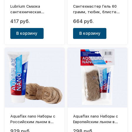
Lubrium Смазка
Сантехмастер Гель 60
сантехническая
грамм, тюбик, блистер
универсальная 230 г,
(синий) до 2"
417 руб.
664 руб.
тюбик с еврослотом
В корзину
В корзину
Aquaflax nano Наборы с
Aquaflax nano Наборы с
Российским льном в
Европейским льном в
пакетах 270 г, тюбик +
пакетах 30 г, тюбик + 15
929 руб.
298 руб.