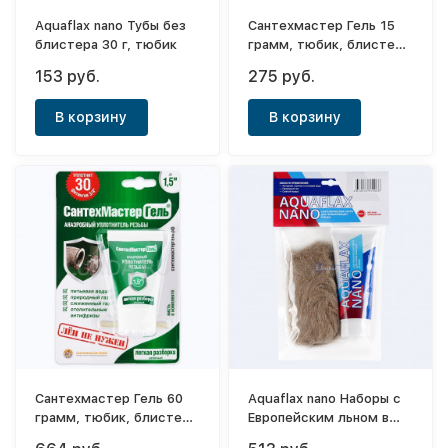
Aquaflax nano Тубы без
Сантехмастер Гель 15
блистера 30 г, тюбик
грамм, тюбик, блистер
(синий) до 2"
153 руб.
275 руб.
В корзину
В корзину
Сантехмастер Гель 60
Aquaflax nano Наборы с
грамм, тюбик, блистер
Европейским льном в
(зеленый) до 1.5"
пакетах 80 г, тюбик + 20