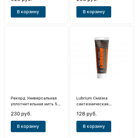
40 г лён
г лён
В корзину
В корзину
Рекорд Универсальная
Lubrium Смазка
уплотнительная нить 50
сантехническая
м, блистер
универсальная 30
230 руб.
128 руб.
г,тюбик с еврослотом
В корзину
В корзину