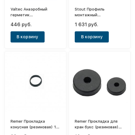
Valtec Анаэробный
Stout Профиль
герметик
монтажный
«СантехМастерГель»
1,75х28х30х2000мм
446 руб.
1 631 руб.
60г зеленый
В корзину
В корзину
Remer Прокладка
Remer Прокладка для
конусная (резиновая) 1
кран букс (резиновая)
1/4
3/8