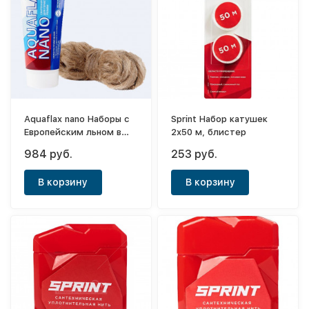
Aquaflax nano Наборы с
Sprint Набор катушек
Европейским льном в
2х50 м, блистер
пакетах 270 г, тюбик +
984 руб.
253 руб.
40 г лён
В корзину
В корзину