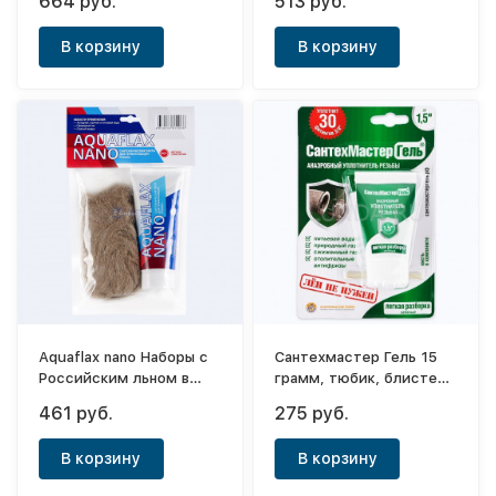
664 руб.
513 руб.
г лён
В корзину
В корзину
Aquaflax nano Наборы с
Сантехмастер Гель 15
Российским льном в
грамм, тюбик, блистер
пакетах 80 г, тюбик + 20
(зеленый) до 1.5"
461 руб.
275 руб.
г лён
В корзину
В корзину