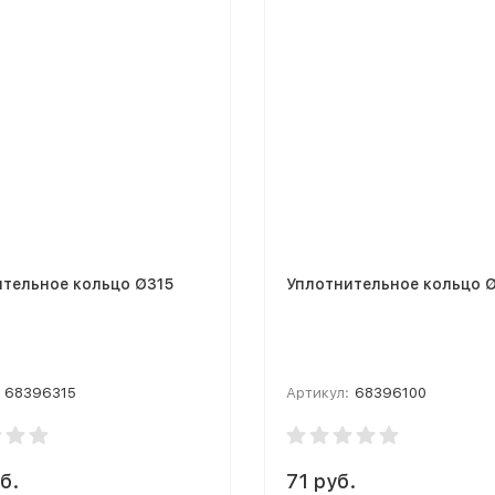
Уплотнительное кольцо Ø315
Уплотни
68396315
Артикул:
68396100
б.
71 руб.