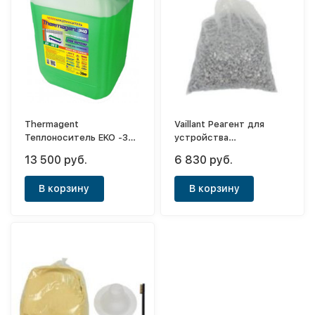
Thermagent
Vaillant Реагент для
Теплоноситель EKO -30,
устройства
45кг
нейтрализации
13 500 руб.
6 830 руб.
конденсата
В корзину
В корзину