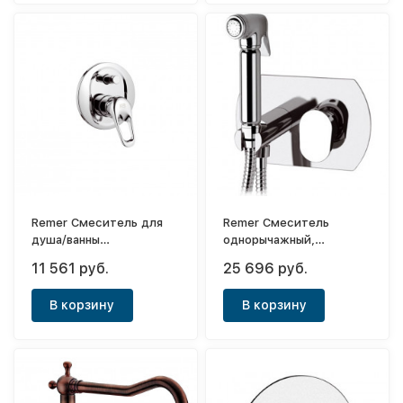
Remer Смеситель для
Remer Смеситель
душа/ванны
однорычажный,
однорычажный,
встраиваемый с
11 561 руб.
25 696 руб.
встраиваемый (с
гигиеническис
внутренней частью) Ten
душем+шланг (с
В корзину
В корзину
внутренней частью)
Infinity