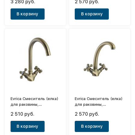
3 280 руб.
2 570 руб.
внутренней частью)
плоским носом Red
Remix
Bronze (толстый корпус)
В корзину
В корзину
Evrica Смеситель (елка)
Evrica Смеситель (елка)
для раковины,
для раковины,
двухвентильный с
двухвентильный с
2 510 руб.
2 570 руб.
высоким носом Green
плоским носом Green
Bronze (толстый корпус)
Bronze (толстый корпус)
В корзину
В корзину