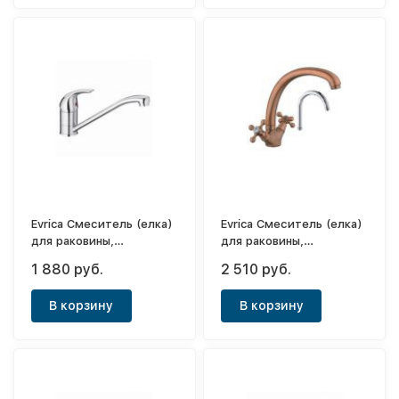
Evrica Смеситель (елка)
Evrica Смеситель (елка)
для раковины,
для раковины,
однорычажный Violet
двухвентильный с
1 880 руб.
2 510 руб.
высоким носом Red
Bronze (толстый корпус)
В корзину
В корзину