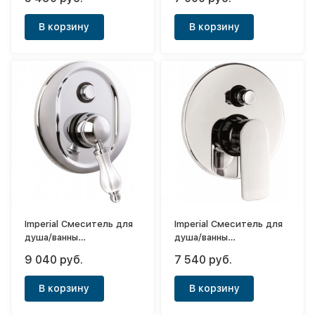
Стайл
встраиваемый (с
внутренней частью) Mini
В корзину
В корзину
Imperial Смеситель для
Imperial Смеситель для
душа/ванны
душа/ванны
однорычажный,
однорычажный,
9 040 руб.
7 540 руб.
встраиваемый (с
встраиваемый (с
внутренней частью)
внутренней частью) Joy
В корзину
В корзину
хром Europe