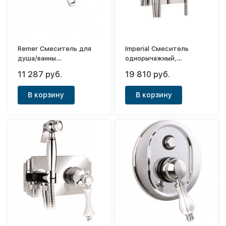
Remer Смеситель для
Imperial Смеситель
душа/ванны
однорычажный,
однорычажный,
встраиваемый с
11 287 руб.
19 810 руб.
встраиваемый (с
гигиеническис
внутренней частью)
душем+шланг (с
В корзину
В корзину
Remix
внутренней частью)
хром Kubik