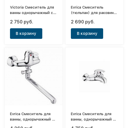
Victoria Смеситель для
Evrica Смеситель
ванны однорычажный с
(тюльпан) для раковины,
длинным носом (35см)
двухвентильный Cross-9
2 750 руб.
2 690 руб.
Ideal
В корзину
В корзину
Evrica Смеситель для
Evrica Смеситель для
ванны, однорычажный с
ванны, однорычажный с
длинным носом Ele 35см
коротким носом