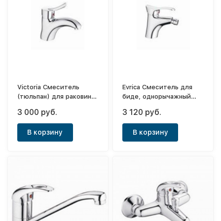
Victoria Смеситель
Evrica Смеситель для
(тюльпан) для раковины
биде, однорычажный
однорычажный Alpha
Eris
3 000 руб.
3 120 руб.
ф40
В корзину
В корзину