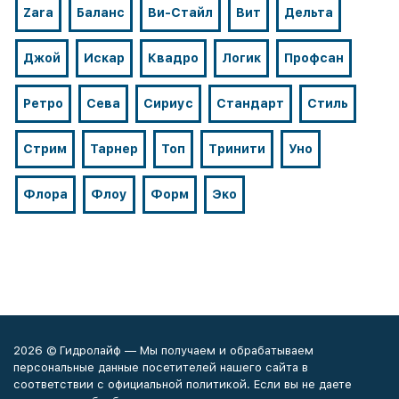
Zara
Баланс
Ви-Стайл
Вит
Дельта
Джой
Искар
Квадро
Логик
Профсан
Ретро
Сева
Сириус
Стандарт
Стиль
Стрим
Тарнер
Топ
Тринити
Уно
Флора
Флоу
Форм
Эко
2026 © Гидролайф — Мы получаем и обрабатываем
персональные данные посетителей нашего сайта в
соответствии с официальной политикой. Если вы не даете