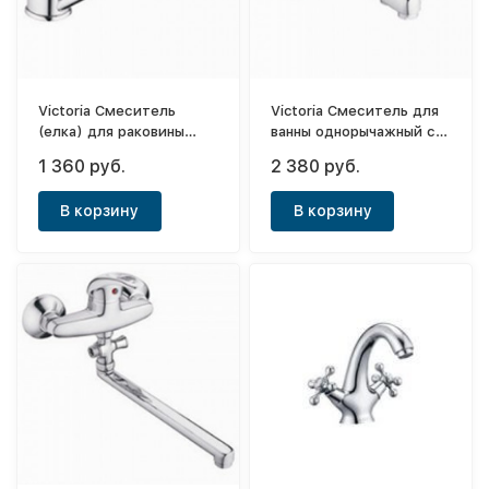
Victoria Смеситель
Victoria Смеситель для
(елка) для раковины
ванны однорычажный с
однорычажный средний
коротким носом Ideal
1 360 руб.
2 380 руб.
нос (15см) Nile ф40
ф40
В корзину
В корзину