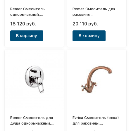
Remer Смеситель
Remer Смеситель для
однорычажный,
раковины
встраиваемый с
двухвентильный с
18 120 руб.
20 110 руб.
гигиеническис
изливом типа (латунь)
душем+шланг (с
Antique
В корзину
В корзину
внутренней частью)
Flash
Remer Смеситель для
Evrica Смеситель (елка)
душа однорычажный,
для раковины,
встраиваемый (с
двухвентильный с