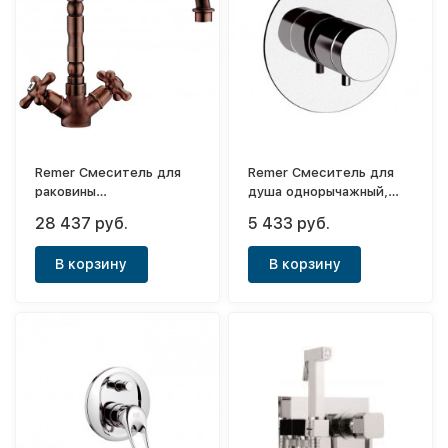
Remer Смеситель для
Remer Смеситель для
раковины
душа однорычажный,
двухвентильный с
встраиваемый (с
28 437 руб.
5 433 руб.
изливом типа (бронза)
внутренней частью) Ten
Antique
В корзину
В корзину