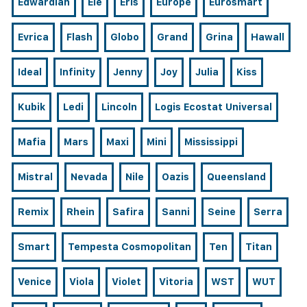
Edwardian
Ele
Eris
Europe
Eurosmart
Evrica
Flash
Globo
Grand
Grina
Hawall
Ideal
Infinity
Jenny
Joy
Julia
Kiss
Kubik
Ledi
Lincoln
Logis Ecostat Universal
Mafia
Mars
Maxi
Mini
Mississippi
Mistral
Nevada
Nile
Oazis
Queensland
Remix
Rhein
Safira
Sanni
Seine
Serra
Smart
Tempesta Cosmopolitan
Ten
Titan
Venice
Viola
Violet
Vitoria
WST
WUT