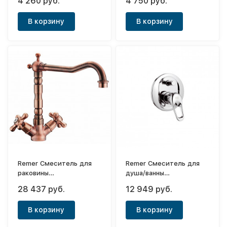
4 260 руб.
4 750 руб.
Edwardian
В корзину
В корзину
Remer Смеситель для
Remer Смеситель для
раковины
душа/ванны
двухвентильный с
однорычажный,
28 437 руб.
12 949 руб.
изливом типа (красная
встраиваемый (с
бронза) Antique
внутренней частью)
В корзину
В корзину
Class Line