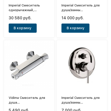
Imperial Смеситель
Imperial Смеситель для
однорычажный,
душа/ванны
встраиваемый с
однорычажный,
30 580 руб.
14 000 руб.
гигиеническис
встраиваемый (с
душем+шланг (с
внутренней частью)
В корзину
В корзину
внутренней частью)
Europe
Kubik
Vidima Смеситель для
Imperial Смеситель для
душа
душа/ванны
термостатический Ви-
однорычажный,
5 490 руб.
7 000 руб.