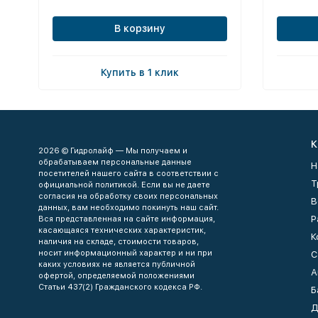
В корзину
Купить в 1 клик
К
2026 © Гидролайф — Мы получаем и
обрабатываем персональные данные
Н
посетителей нашего сайта в соответствии с
Т
официальной политикой. Если вы не даете
согласия на обработку своих персональных
В
данных, вам необходимо покинуть наш сайт.
Р
Вся представленная на сайте информация,
касающаяся технических характеристик,
К
наличия на складе, стоимости товаров,
носит информационный характер и ни при
С
каких условиях не является публичной
А
офертой, определяемой положениями
Статьи 437(2) Гражданского кодекса РФ.
Б
Д