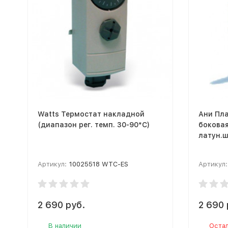
Watts Термостат накладной
Ани Пла
(диапазон рег. темп. 30-90*С)
боковая
латун.ш
Артикул:
10025518 WTC-ES
Артикул:
2 690 руб.
2 690 
В наличии
Остал