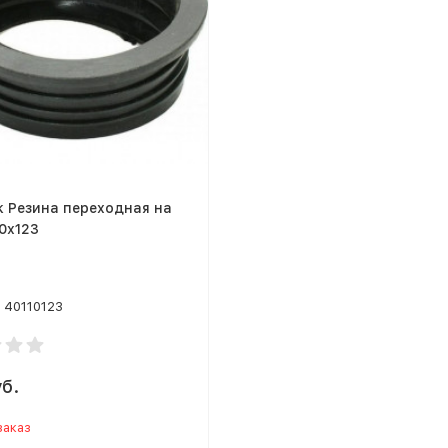
 Резина переходная на
10х123
40110123
б.
заказ