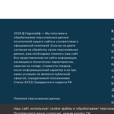
К
2026 © Гидролайф — Мы получаем и
обрабатываем персональные данные
Н
посетителей нашего сайта в соответствии с
Т
официальной политикой. Если вы не даете
согласия на обработку своих персональных
В
данных, вам необходимо покинуть наш сайт.
Р
Вся представленная на сайте информация,
касающаяся технических характеристик,
К
наличия на складе, стоимости товаров,
носит информационный характер и ни при
С
каких условиях не является публичной
А
офертой, определяемой положениями
Статьи 437(2) Гражданского кодекса РФ.
Б
Д
З
Политика персональных данных
К
Наш сайт использует cookie-файлы и обрабатывает персона
К
Подтвердите ваше согласие, нажав кнопку ОК.