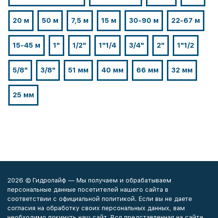
20 м
50 м
7,5 м
15 м
30-90 м
22-67 м
15-45 м
1"
1/2"
1"1/4
3/4"
2"
1"1/2
5/8"
3/8"
51 мм
40 мм
66 мм
32 мм
25 мм
2026 © Гидролайф — Мы получаем и обрабатываем
персональные данные посетителей нашего сайта в
соответствии с официальной политикой. Если вы не даете
согласия на обработку своих персональных данных, вам
необходимо покинуть наш сайт. Вся представленная на сайте