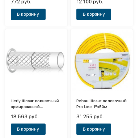
772 руб.
12 100 руб.
1"1/2х50м
В корзину
В корзину
Herly Шланг поливочный
Rehau Шланг поливочный
армированный
Pro Line 1"х50м
двухслойный 1"1/4х50м
18 563 руб.
31 255 руб.
В корзину
В корзину