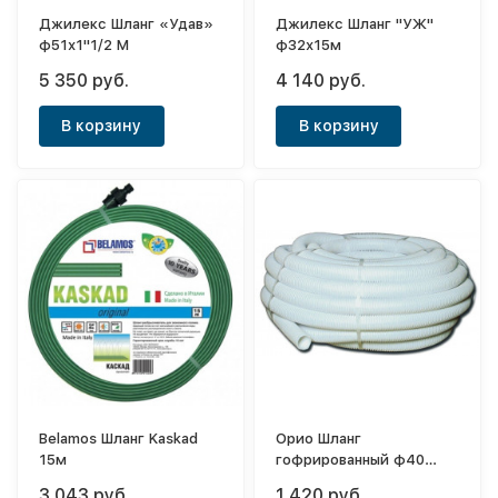
Джилекс Шланг «Удав»
Джилекс Шланг "УЖ"
ф51х1"1/2 М
ф32х15м
5 350 руб.
4 140 руб.
В корзину
В корзину
Belamos Шланг Kaskad
Орио Шланг
15м
гофрированный ф40
белый (30м)
3 043 руб.
1 420 руб.