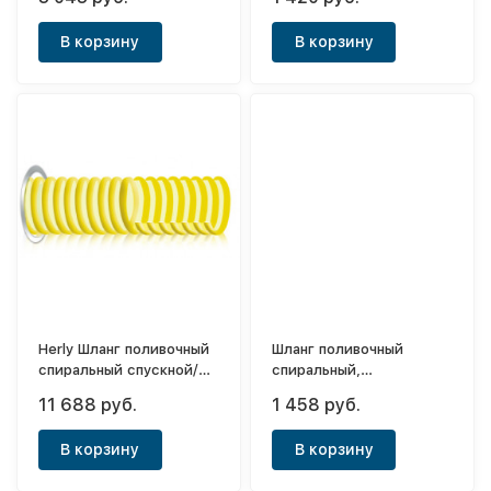
В корзину
В корзину
Herly Шланг поливочный
Шланг поливочный
спиральный спускной/
спиральный,
всасывающий 1"1/2х50м
слабонапорный Тип3
11 688 руб.
1 458 руб.
1"х30м
В корзину
В корзину