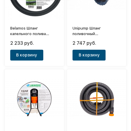
Belamos Шланг
Unipump Шланг
капельного полива
поливочный
Robust 1/2"х15м
растягивающийся Roll
2 233 руб.
2 747 руб.
Telescope 3/4"х30м
В корзину
В корзину