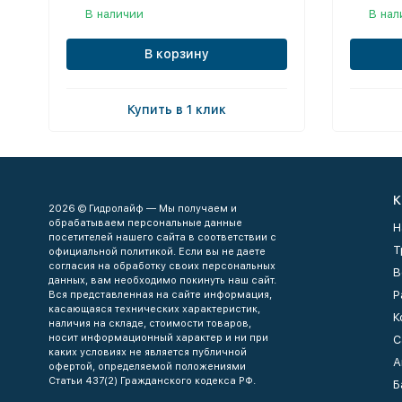
В наличии
В нал
В корзину
Купить в 1 клик
К
2026 © Гидролайф — Мы получаем и
обрабатываем персональные данные
Н
посетителей нашего сайта в соответствии с
Т
официальной политикой. Если вы не даете
согласия на обработку своих персональных
В
данных, вам необходимо покинуть наш сайт.
Р
Вся представленная на сайте информация,
касающаяся технических характеристик,
К
наличия на складе, стоимости товаров,
носит информационный характер и ни при
С
каких условиях не является публичной
А
офертой, определяемой положениями
Статьи 437(2) Гражданского кодекса РФ.
Б