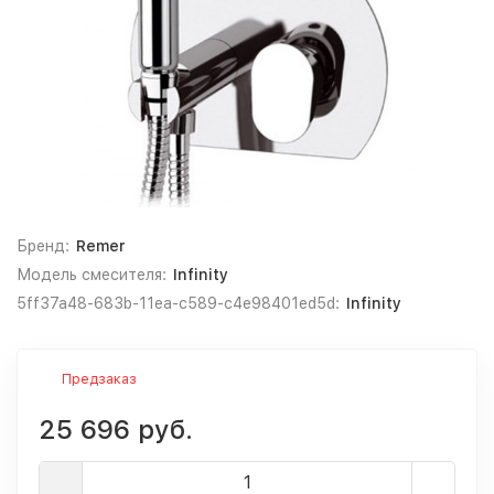
Бренд:
Remer
Модель смесителя:
Infinity
5ff37a48-683b-11ea-c589-c4e98401ed5d:
Infinity
Предзаказ
25 696 руб.