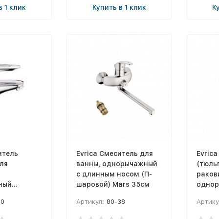
в 1 клик
Купить в 1 клик
К
итель
Evrica Смеситель для
Evric
ля
ванны, однорычажный
(тюль
с длинным носом (П-
раков
ный
шаровой) Mars 35см
одно
Queen
10
Артикул:
80-38
Артику