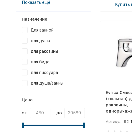
Показать ещё
Купить 
Назначение
Для ванной
для душа
для раковины
для биде
для писсуара
для душа/ванны
Evrica Смес
(тюльпан) д
Цена
раковины,
однорычаж
от
до
Dalviken
Артикул:
82-