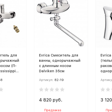
итель для
Evrica Смеситель для
Evric
орычажный
ванны, однорычажный
(тюль
носом (П-
с длинным носом
раков
ssissippi
Dalviken 35см
однор
68
Артикул:
82-19
Артику
.
4 820 руб.
3 120
Предзаказ
Пре