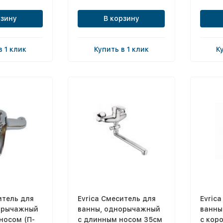
рзину
В корзину
в 1 клик
Купить в 1 клик
К
итель для
Evrica Смеситель для
Evric
орычажный
ванны, однорычажный
ванны
носом (П-
с длинным носом 35см
с кор