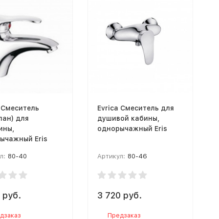
a Смеситель
Evrica Смеситель для
пан) для
душивой кабины,
ины,
однорычажный Eris
ычажный Eris
л:
80-40
Артикул:
80-46
 руб.
3 720 руб.
дзаказ
Предзаказ