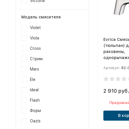
Victoria
Модель смесителя
Violet
Viola
Evrica Смес
(тюльпан) д
Cross
раковины,
однорычажн
Стрим
Артикул:
82-
Mars
Ele
Ideal
2 910 руб
Flash
Предзаказ
Форм
В ко
Oazis