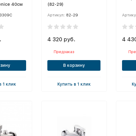
enice 40см
(82-29)
3309C
Артикул:
82-29
Артику
.
4 320 руб.
4 43
Предзаказ
Пре
рзину
В корзину
в 1 клик
Купить в 1 клик
К