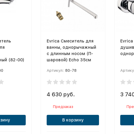
итель
Evrica Смеситель для
Evric
ля
ванны, однорычажный
душив
с длинным носом (П-
однор
ый (82-00)
шаровой) Echo 35см
00
Артикул:
80-78
Артику
.
4 630 руб.
3 740
Предзаказ
Пре
рзину
В корзину