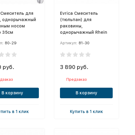
a Смеситель для
Evrica Смеситель
, однорычажный
(тюльпан) для
нным носом
раковины,
o 35см
однорычажный Rhein
л:
80-29
Артикул:
81-30
 руб.
3 890 руб.
дзаказ
Предзаказ
В корзину
В корзину
упить в 1 клик
Купить в 1 клик