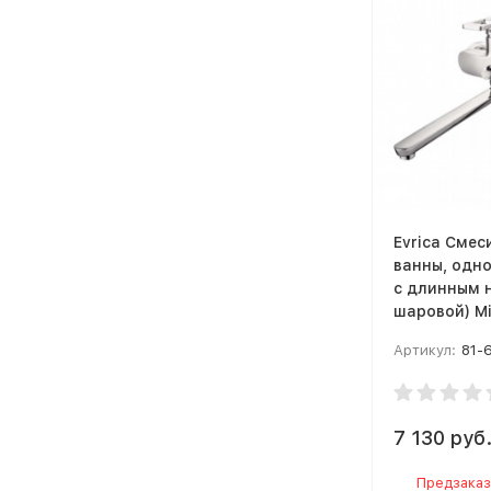
Evrica Смес
ванны, одн
с длинным 
шаровой) Mi
35см
Артикул:
81-
7 130 руб
Предзаказ