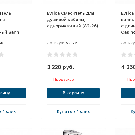
итель
Evrica Смеситель для
Evric
ля
душивой кабины,
ванны
однорычажный (82-26)
с дли
ый Sanni
Casin
80
Артикул:
82-26
Артику
3 220 руб.
4 350
Предзаказ
Пре
рзину
В корзину
в 1 клик
Купить в 1 клик
К