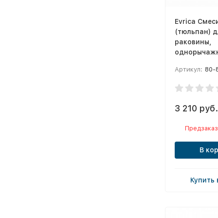
Evrica Смес
(тюльпан) д
раковины,
однорычажн
Артикул:
80-
3 210 руб.
Предзаказ
В ко
Купить 