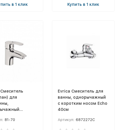
упить в 1 клик
Купить в 1 клик
a Смеситель
Evrica Смеситель для
пан) для
ванны, однорычажный
ины,
с коротким носом Echo
рычажный
40см
sland
л:
81-70
Артикул:
6872272C