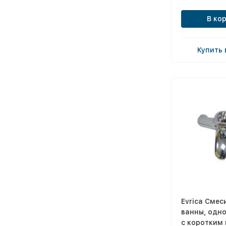
В ко
Купить 
Evrica Смес
ванны, одн
с коротким 