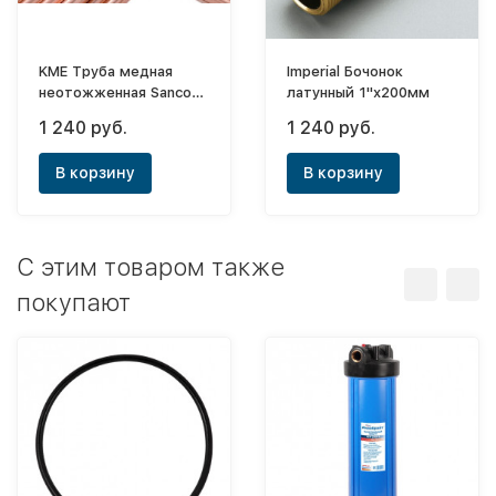
KME Труба медная
Imperial Бочонок
неотожженная Sanco
латунный 1"х200мм
ф22x1,0мм (в отрезках
1 240 руб.
1 240 руб.
по 5м)
В корзину
В корзину
C этим товаром также
покупают