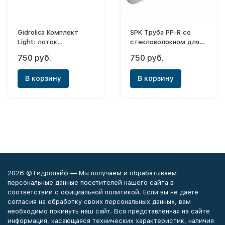
Gidrolica Комплект
SPK Труба PP-R со
Light: лоток
стекловолокном для
водоотводный
отопления PN25 серая
750 руб.
750 руб.
ЛВ-10.11,5.9,6 -
ф63х10,5
пластиковый с
В корзину
В корзину
решеткой РВ-10.11.50
пластиковой. A15
2026 © Гидролайф — Мы получаем и обрабатываем
персональные данные посетителей нашего сайта в
соответствии с официальной политикой. Если вы не даете
согласия на обработку своих персональных данных, вам
необходимо покинуть наш сайт. Вся представленная на сайте
информация, касающаяся технических характеристик, наличия