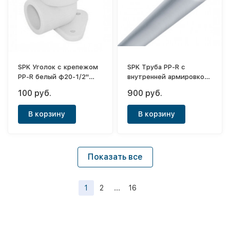
SPK Уголок с крепежом
SPK Труба PP-R с
PP-R белый ф20-1/2"
внутренней армировкой
(ВР)
PN25 белая ф50х8,3
100 руб.
900 руб.
В корзину
В корзину
Показать все
1
2
...
16