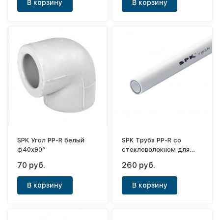
В корзину
В корзину
SPK Угол PP-R белый
SPK Труба PP-R со
ф40х90°
стекловолокном для
отопления PN20 белая
70 руб.
260 руб.
ф32x4,4
В корзину
В корзину