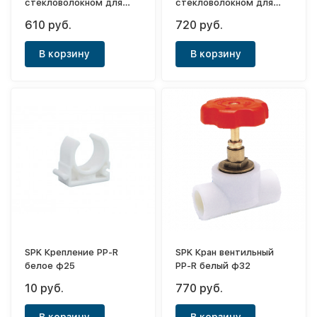
стекловолокном для
стекловолокном для
отопления PN20 белая
отопления PN25 белая
610 руб.
720 руб.
ф50х6,9
ф50х8,3
В корзину
В корзину
SPK Крепление PP-R
SPK Кран вентильный
белое ф25
PP-R белый ф32
10 руб.
770 руб.