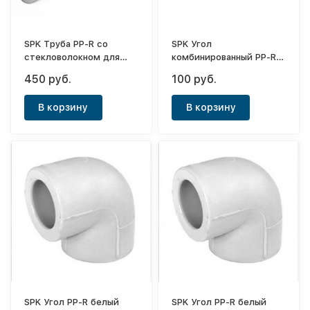
SPK Труба PP-R со
SPK Угол
стекловолокном для
комбинированный PP-R
отопления PN25 белая
белый ф25-1/2"(ВР)
450 руб.
100 руб.
ф40х6,7
В корзину
В корзину
SPK Угол PP-R белый
SPK Угол PP-R белый