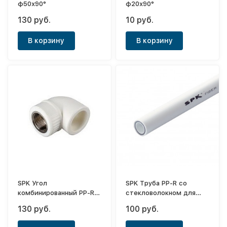
ф50х90°
ф20х90°
130 руб.
10 руб.
В корзину
В корзину
SPK Угол
SPK Труба PP-R со
комбинированный PP-R
стекловолокном для
белый ф25-3/4"(ВР)
отопления PN20 белая
130 руб.
100 руб.
ф20х2,8