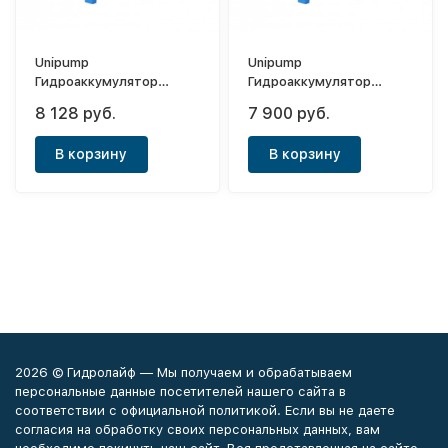
Unipump
Unipump
Гидроаккумулятор
Гидроаккумулятор
горизонтальный 100л
вертикальный 100л
8 128 руб.
7 900 руб.
(мембрана EPDM)
(мембрана EPDM и
манометром)
В корзину
В корзину
2026 © Гидролайф — Мы получаем и обрабатываем
персональные данные посетителей нашего сайта в
соответствии с официальной политикой. Если вы не даете
согласия на обработку своих персональных данных, вам