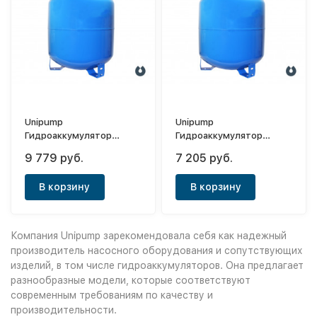
Unipump
Unipump
Гидроаккумулятор
Гидроаккумулятор
вертикальный 100л
вертикальный 80л
9 779 руб.
7 205 руб.
(мембрана EPDM и
(мембрана EPDM и
фланцем.нерж.)
фланцем.нерж.)
В корзину
В корзину
Компания Unipump зарекомендовала себя как надежный
производитель насосного оборудования и сопутствующих
изделий, в том числе гидроаккумуляторов. Она предлагает
разнообразные модели, которые соответствуют
современным требованиям по качеству и
производительности.