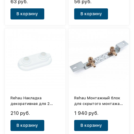
63 руб.
56 руб.
В корзину
В корзину
Rehau Накладка
Rehau Монтажный блок
декоративная для 2
для скрытого монтажа
труб Stabil/Flex, Дн
O 75/150 короткого
210 руб.
1 940 руб.
16/20мм
В корзину
В корзину