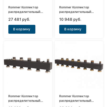
Rommer Коллектор
Rommer Коллектор
распределительный
распределительный
1"1/2 - 4(6) выхода
1"1/2 - 2 выхода (122
27 481 руб.
10 948 руб.
кВт)
В корзину
В корзину
Rommer Коллектор
Rommer Коллектор
распределительный
распределительный
1"1/2 - 3(4) выхода
1"1/2 - 4(6) выхода (122