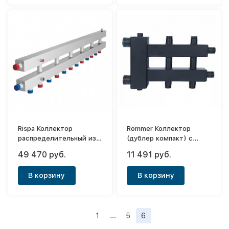
Rispa Коллектор
Rommer Коллектор
распределительный из
(дублер компакт) с
нержавеющей стали
гидроразделителем на
49 470 руб.
11 491 руб.
КМГ60-7ВН с 2-мя
1+1+1 контура до 60 кВт
кронштейнами
В корзину
В корзину
1
...
5
6