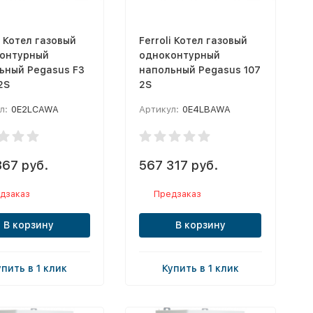
i Котел газовый
Ferroli Котел газовый
онтурный
одноконтурный
ьный Pegasus F3
напольный Pegasus 107
2S
2S
л:
0E2LCAWA
Артикул:
0E4LBAWA
367 руб.
567 317 руб.
дзаказ
Предзаказ
В корзину
В корзину
упить в 1 клик
Купить в 1 клик