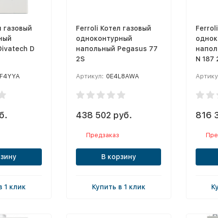
л газовый
Ferroli Котел газовый
Ferrol
ный
одноконтурный
однок
ivatech D
напольный Pegasus 77
напол
2S
N 187 
F4YYA
Артикул:
0E4L8AWA
Артику
б.
438 502 руб.
816 
Предзаказ
Пре
рзину
В корзину
в 1 клик
Купить в 1 клик
К