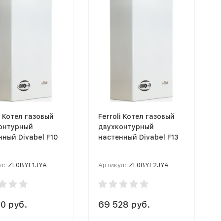
i Котел газовый
Ferroli Котел газовый
онтурный
двухконтурный
нный Divabel F10
настенный Divabel F13
л:
ZL0BYF1JYA
Артикул:
ZL0BYF2JYA
0 руб.
69 528 руб.