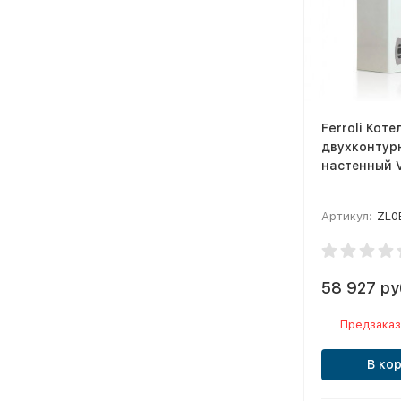
Ferroli Коте
двухконтур
настенный V
Артикул:
ZL0
58 927 ру
Предзаказ
В ко