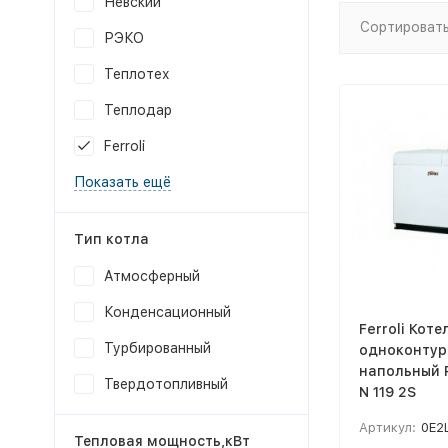
Невский
Сортировать
РЭКО
Теплотех
Теплодар
Ferroli
Показать ещё
Тип котла
Атмосферный
Конденсационный
Ferroli Коте
Турбированный
одноконтур
напольный 
Твердотопливный
N 119 2S
Артикул:
0E2
Тепловая мощность,кВт