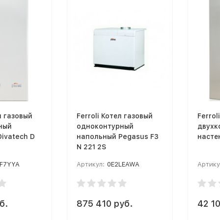
л газовый
Ferroli Котел газовый
Ferrol
ный
одноконтурный
двухк
ivatech D
напольный Pegasus F3
насте
N 221 2S
F7YYA
Артикул:
0E2LEAWA
Артику
б.
875 410 руб.
42 10