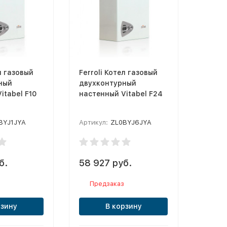
л газовый
Ferroli Котел газовый
ный
двухконтурный
itabel F10
настенный Vitabel F24
BYJ1JYA
Артикул:
ZL0BYJ6JYA
б.
58 927 руб.
Предзаказ
рзину
В корзину