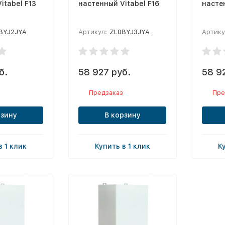
itabel F13
настенный Vitabel F16
настен
BYJ2JYA
Артикул:
ZL0BYJ3JYA
Артику
б.
58 927 руб.
58 9
Предзаказ
Пре
рзину
В корзину
в 1 клик
Купить в 1 клик
К