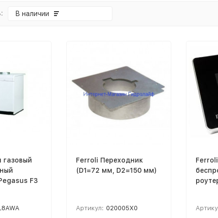
:
В наличии
л газовый
Ferroli Переходник
Ferro
ный
(D1=72 мм, D2=150 мм)
беспр
Pegasus F3
роуте
L8AWA
Артикул:
020005X0
Артику