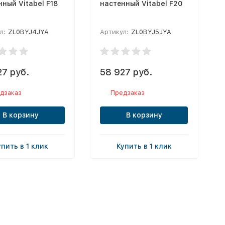
ный Vitabel F18
настенный Vitabel F20
л:
ZL0BYJ4JYA
Артикул:
ZL0BYJ5JYA
27 руб.
58 927 руб.
дзаказ
Предзаказ
В корзину
В корзину
упить в 1 клик
Купить в 1 клик