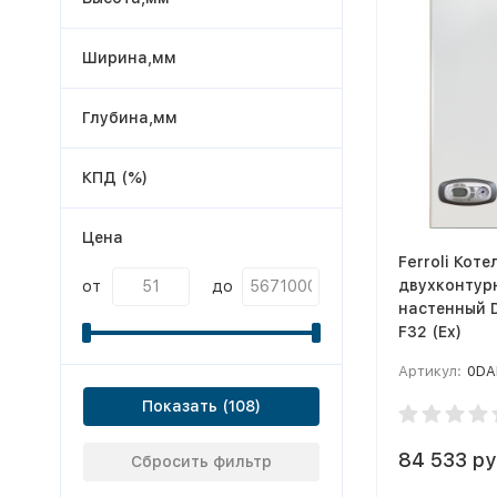
Ширина,мм
Глубина,мм
КПД (%)
Цена
Ferroli Коте
двухконтур
от
до
настенный D
F32 (Ex)
Артикул:
0DA
Показать
84 533 ру
Сбросить фильтр