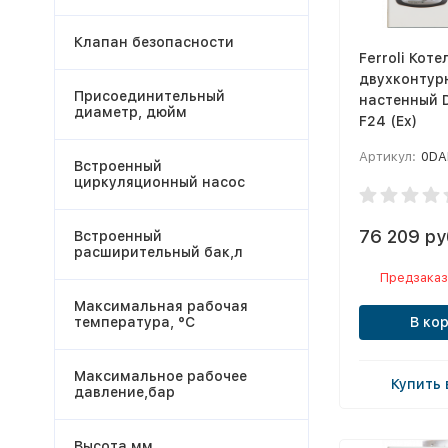
Клапан безопасности
Ferroli Коте
двухконтур
Присоединительный
настенный D
диаметр, дюйм
F24 (Ex)
Артикул:
0DA
Встроенный
циркуляционный насос
76 209 ру
Встроенный
расширительный бак,л
Предзаказ
Максимальная рабочая
температура, °С
В ко
Максимальное рабочее
Купить 
давление,бар
Высота,мм