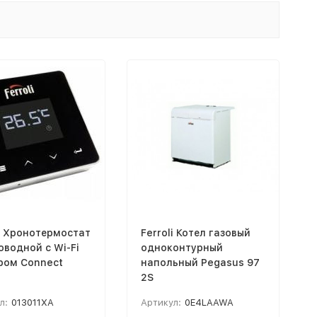
li Хронотермостат
Ferroli Котел газовый
оводной с Wi-Fi
одноконтурный
ром Connect
напольный Pegasus 97
2S
л:
013011XA
Артикул:
0E4LAAWA