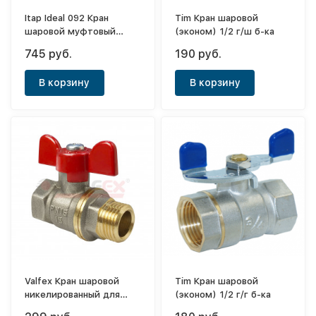
Itap Ideal 092 Кран
Tim Кран шаровой
шаровой муфтовый
(эконом) 1/2 г/ш б-ка
полнопроходной 1/2"
745 руб.
190 руб.
(бабочка)
В корзину
В корзину
Valfex Кран шаровой
Tim Кран шаровой
никелированный для
(эконом) 1/2 г/г б-ка
воды 1/2"(ВР/НР) ручка-