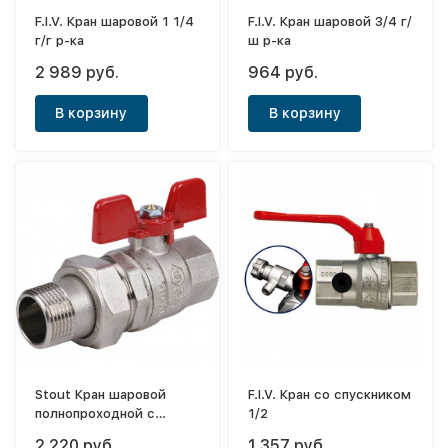
F.I.V. Кран шаровой 1 1/4
F.I.V. Кран шаровой 3/4 г/
г/г р-ка
ш р-ка
2 989 руб.
964 руб.
В корзину
В корзину
Stout Кран шаровой
F.I.V. Кран со спускником
полнопроходной с
1/2
"американкой", ВР/НР,
2 220 руб.
1 357 руб.