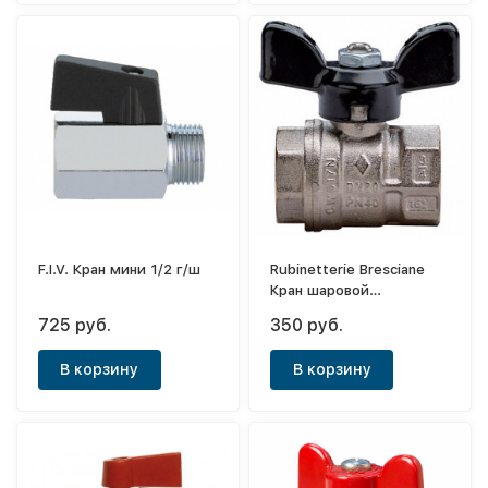
F.I.V. Кран мини 1/2 г/ш
Rubinetterie Bresciane
Кран шаровой
полноп.латун.1/2 вн/вн.
725 руб.
350 руб.
алюм.бабочка PN50
В корзину
В корзину