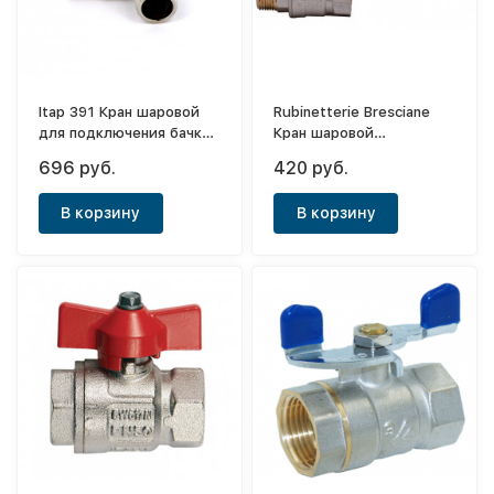
Itap 391 Кран шаровой
Rubinetterie Bresciane
для подключения бачков
Кран шаровой
1/2"х1/2"
полноп.латун.1/2 вн/нар.
696 руб.
420 руб.
алюм.ручка PN40
В корзину
В корзину