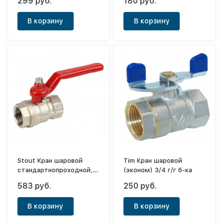
299 руб.
180 руб.
бабочка
В корзину
В корзину
Stout Кран шаровой
Tim Кран шаровой
стандартнопроходной,
(эконом) 3/4 г/г б-ка
ВР/ВР, ручка рычаг 1/2"
583 руб.
250 руб.
В корзину
В корзину