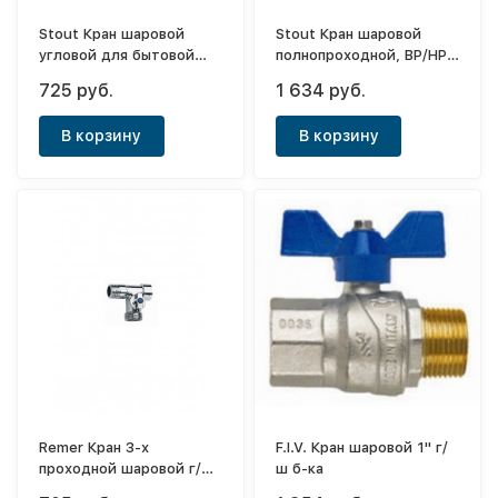
Stout Кран шаровой
Stout Кран шаровой
угловой для бытовой
полнопроходной, ВР/НР,
техники 1/2"х3/4"
ручка бабочка 1
725 руб.
1 634 руб.
В корзину
В корзину
Remer Кран 3-х
F.I.V. Кран шаровой 1" г/
проходной шаровой г/ш/
ш б-ка
ш