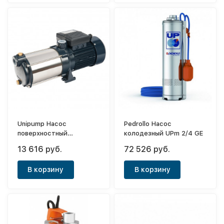
Unipump Насос
Pedrollo Насос
поверхностный
колодезный UPm 2/4 GE
многоступенчатый
13 616 руб.
72 526 руб.
МН-300А
В корзину
В корзину