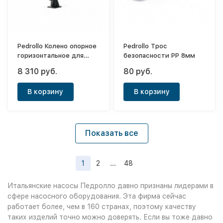
Pedrollo Колено опорное
Pedrollo Трос
горизонтальное для
безопасности PP 8мм
PVXC-PMC/50 (tubo
8 310 руб.
80 руб.
3/4")
В корзину
В корзину
Показать все
1
2
...
48
Итальянские насосы Педролло давно признаны лидерами в
сфере насосного оборудования. Эта фирма сейчас
работает более, чем в 160 странах, поэтому качеству
таких изделий точно можно доверять. Если вы тоже давно