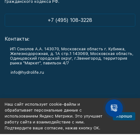
Гражданского кодекса РФ.
+7 (495) 108-3228
Контакты:
ИП Соколов А.А. 143070, Московская область г. Кубинка,
Железнодорожная, д. 1А стр.1 143069, Московская область,
Одинцовский городской округ, г.Звенигород, территория
рынка "Маркет", павильон 4/7
info@hydrolife.ru
Каталог товаров
Наш сайт использует cookie-файлы и
обрабатывает персональные данные с
Информация
Хорошо
использованием Яндекс Метрики. Это улучшает
работу сайта и взаимодействие с ним.
Подтвердите ваше согласие, нажав кнопку ОК.
Политика персональных данных