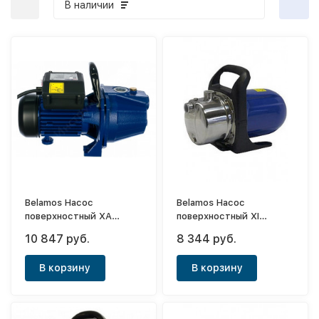
В наличии
Belamos Насос
Belamos Насос
поверхностный XA
поверхностный XI
13/65л.м.Н50м,чугун
06/47л.м.Н
10 847 руб.
8 344 руб.
33м,нерж.сталь
В корзину
В корзину