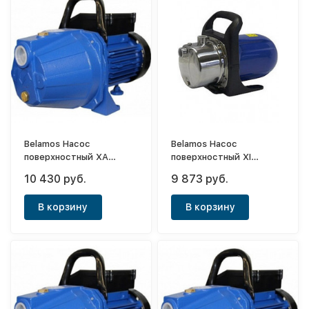
Belamos Насос
Belamos Насос
поверхностный XA
поверхностный XI
11/58л.м.Н47м,чугун
09/53л.м.Н
10 430 руб.
9 873 руб.
45м,нерж.сталь
В корзину
В корзину