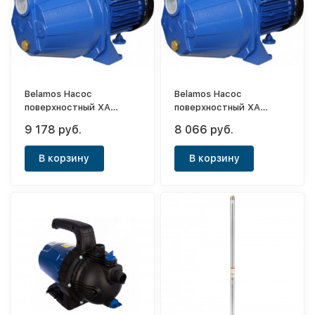
Belamos Насос
Belamos Насос
поверхностный XA
поверхностный XA
09/53л.м.Н 45м,чугун
06/47л.м.Н33м,чугун
9 178 руб.
8 066 руб.
В корзину
В корзину