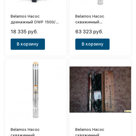
Belamos Насос
Belamos Насос
дренажный DWP 1500/18
скважинный
PRO/450л. мин., каб.
центробежный
18 335 руб.
63 323 руб.
10м, Н 18.5м.
4TF120/22 каб. 1.5м,
диам. 96мм, 380В
В корзину
В корзину
Belamos Насос
Belamos Насос
скважинный
скважинный