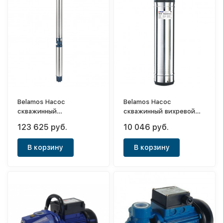
Belamos Насос
Belamos Насос
скважинный
скважинный вихревой
центробежный
ТМ10-P/1.9
123 625 руб.
10 046 руб.
6TR130/67 каб. 1.5м,
каб.20м,диам.96мм
диам. 140мм, 380В
В корзину
В корзину