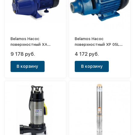
Belamos Насос
Belamos Насос
поверхностный XA
поверхностный XP 05L
08/58л.м.Н38м,чугун
/27л.м.Н 32м,чугун
9 178 руб.
4 172 руб.
В корзину
В корзину