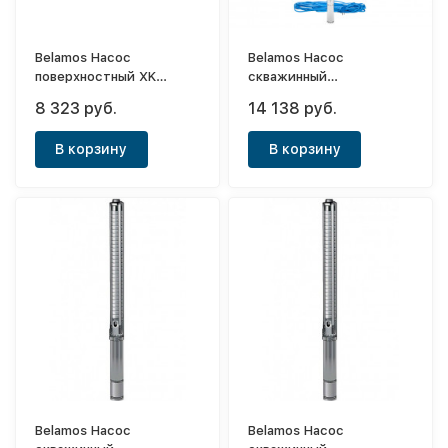
Belamos Насос
Belamos Насос
поверхностный XK
скважинный
06/47л.м.Н 33м,пластик
центробежный 2TF-35/1
8 323 руб.
14 138 руб.
(кабель 15м)
В корзину
В корзину
Belamos Насос
Belamos Насос