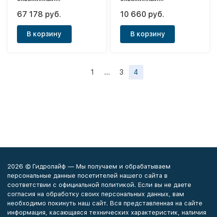
центробежный
центробежный TF-60
67 178 руб.
10 660 руб.
4TF150/22 каб. 1.5м,
(выс.под.-60м.) диам.4"
диам. 96мм, 380В (с
В корзину
В корзину
ПЗУ)
1
...
3
4
2026 © Гидролайф — Мы получаем и обрабатываем
персональные данные посетителей нашего сайта в
соответствии с официальной политикой. Если вы не даете
согласия на обработку своих персональных данных, вам
необходимо покинуть наш сайт. Вся представленная на сайте
информация, касающаяся технических характеристик, наличия