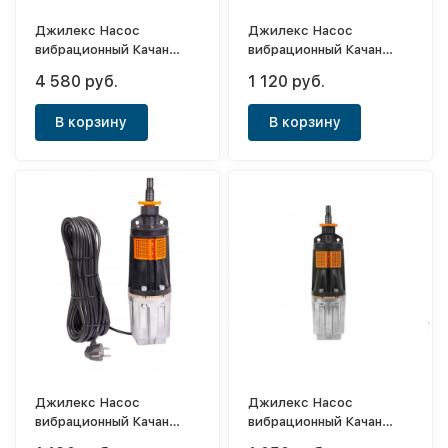
Джилекс Насос
Джилекс Насос
вибрационный Качан
вибрационный Качан
20/60-40м (Снят с
20/60-16м (Снят с
4 580 руб.
1 120 руб.
производства)
производства)
В корзину
В корзину
Джилекс Насос
Джилекс Насос
вибрационный Качан
вибрационный Качан
20/60-25м
20/60-10м (Снят с