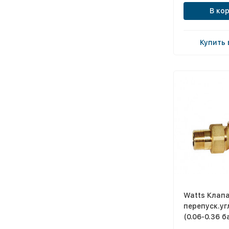
В ко
Купить 
Watts Клап
перепуск.уг
(0.06-0.36 б