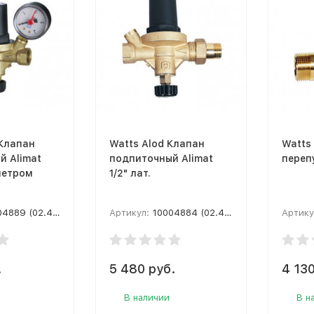
 Клапан
Watts Alod Клапан
Watts
й Alimat
подпиточный Alimat
переп
метром
1/2" лат.
889 (02.40.205)
Артикул:
10004884 (02.40.115)
Артику
.
5 480 руб.
4 130
В наличии
В н