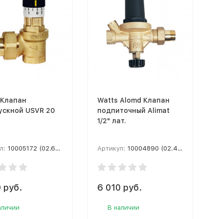
 Клапан
Watts Alomd Клапан
ускной USVR 20
подпиточный Alimat
1/2" лат.
л:
10005172 (02.65.220)
Артикул:
10004890 (02.40.215)
 руб.
6 010 руб.
аличии
В наличии