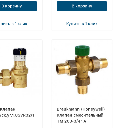
В корзину
В корзину
упить в 1 клик
Купить в 1 клик
 Клапан
Braukmann (Honeywell)
уск.угл.USVR32(1
Клапан смесительный
TM 200-3/4" A