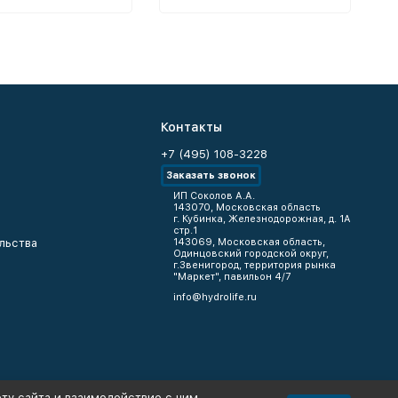
Контакты
+7 (495) 108-3228
Заказать звонок
ИП Соколов А.А.
143070, Московская область
г. Кубинка, Железнодорожная, д. 1А
стр.1
льства
143069, Московская область,
Одинцовский городской округ,
г.Звенигород, территория рынка
"Маркет", павильон 4/7
info@hydrolife.ru
ту сайта и взаимодействие с ним.