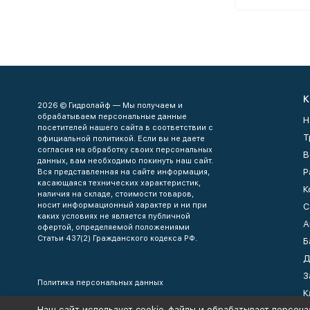
К
2026 © Гидролайф — Мы получаем и
обрабатываем персональные данные
Н
посетителей нашего сайта в соответствии с
Т
официальной политикой. Если вы не даете
согласия на обработку своих персональных
В
данных, вам необходимо покинуть наш сайт.
Р
Вся представленная на сайте информация,
касающаяся технических характеристик,
К
наличия на складе, стоимости товаров,
носит информационный характер и ни при
С
каких условиях не является публичной
А
офертой, определяемой положениями
Статьи 437(2) Гражданского кодекса РФ.
Б
Д
З
Политика персональных данных
К
Наш сайт использует cookie-файлы и обрабатывает персона