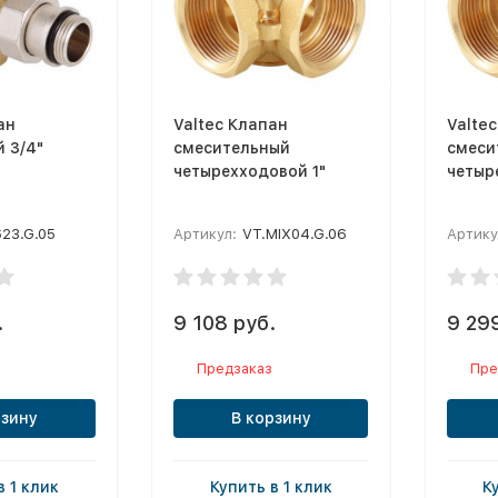
ан
Valtec Клапан
Valte
 3/4"
смесительный
смеси
четырехходовой 1"
четыр
623.G.05
Артикул:
VT.MIX04.G.06
Артику
.
9 108 руб.
9 29
Предзаказ
Пре
рзину
В корзину
в 1 клик
Купить в 1 клик
К