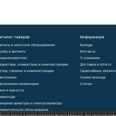
аталог товаров
Информация
асосы и насосное оборудование
Бренды
рубы и фитинги
Контакты
одонагреватели
О компании
адиаторы, конвекторы и комплектующие
Доставка и оплата
отлы, горелки и комплектующие
Гарантийные обязате
антехника
Схема проезда
втономная канализация
Статьи
аки и емкости
ымоходы
апорная арматура и электроприводы
лиматическое оборудование
льные данные с использованием Яндекс Метрики. Это улучшает рабо