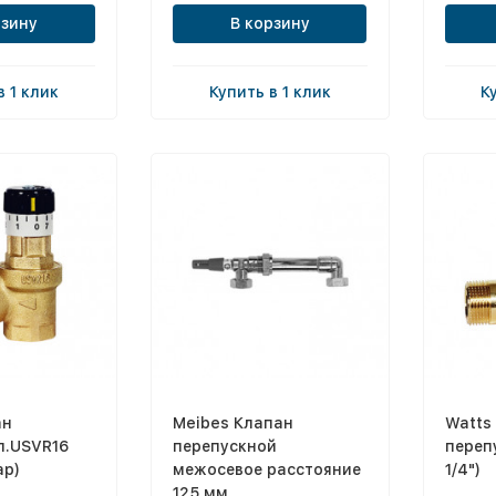
рзину
В корзину
в 1 клик
Купить в 1 клик
К
ан
Meibes Клапан
Watts
л.USVR16
перепускной
переп
ар)
межосевое расстояние
1/4")
125 мм