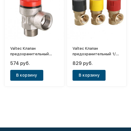
Valtec Клапан
Valtec Клапан
предохранительный
предохранительный 1/2"
никелированный 1/2" (3
(3 бар)
574 руб.
829 руб.
бар)
В корзину
В корзину