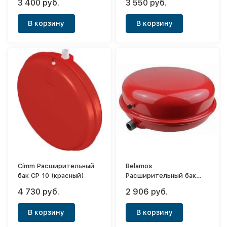
3 400 руб.
3 550 руб.
В корзину
В корзину
Cimm Расширительный
Belamos
бак CP 10 (красный)
Расширительный бак
(экспанзомат) плоский
4 730 руб.
2 906 руб.
10FL (красный)
В корзину
В корзину