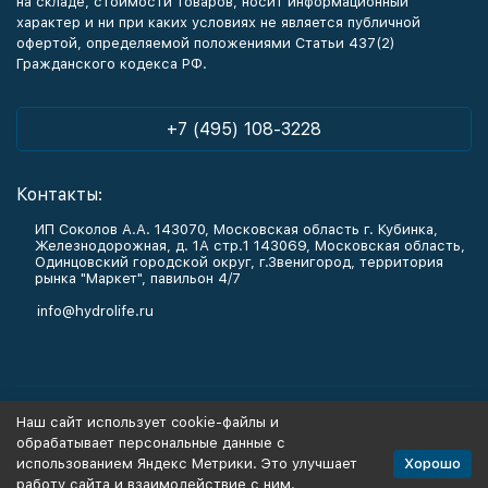
на складе, стоимости товаров, носит информационный
характер и ни при каких условиях не является публичной
офертой, определяемой положениями Статьи 437(2)
Гражданского кодекса РФ.
+7 (495) 108-3228
Контакты:
ИП Соколов А.А. 143070, Московская область г. Кубинка,
Железнодорожная, д. 1А стр.1 143069, Московская область,
Одинцовский городской округ, г.Звенигород, территория
рынка "Маркет", павильон 4/7
info@hydrolife.ru
Каталог товаров
Наш сайт использует cookie-файлы и
обрабатывает персональные данные с
Информация
Хорошо
использованием Яндекс Метрики. Это улучшает
работу сайта и взаимодействие с ним.