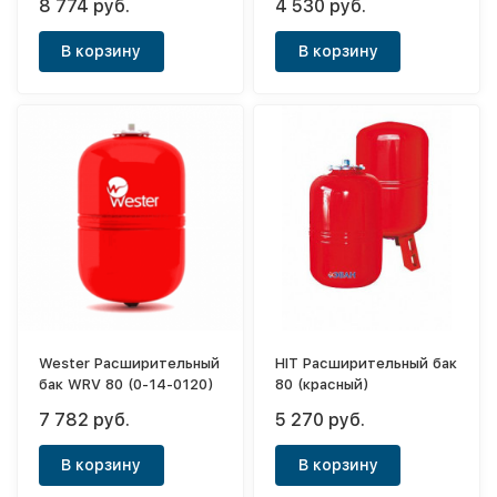
8 774 руб.
4 530 руб.
производства)
В корзину
В корзину
Wester Расширительный
HIT Расширительный бак
бак WRV 80 (0-14-0120)
80 (красный)
7 782 руб.
5 270 руб.
В корзину
В корзину