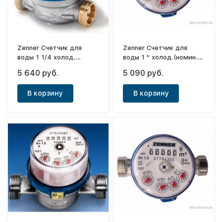
Zenner Счетчик для
Zenner Счетчик для
воды 1 1/4 холод.
воды 1 " холод.(номин.
(номин. расход 6м3/ч)
расход 3,5м3/ч)
5 640 руб.
5 090 руб.
2017года
2017года
(116494+143192)
(116493+143190)
В корзину
В корзину