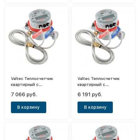
Valtec Теплосчетчик
Valtec Теплосчетчик
квартирный с
квартирный с
тахометрическим
тахометрическим
7 066 руб.
6 191 руб.
расходомером RS-485
расходомером M-BUS
2.5 м3/час (прямой)
1,5 м3/час (обратный)
В корзину
В корзину