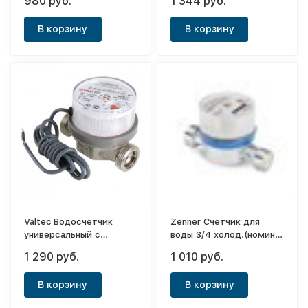
980 руб.
1 344 руб.
В корзину
В корзину
Valtec Водосчетчик
Zenner Счетчик для
универсальный с
воды 3/4 холод.(номин.
импульсным выходом
расход 1,5м3/ч)
1 290 руб.
1 010 руб.
(новый) без сгонов
2016года
1,5м3/час (110)
В корзину
В корзину