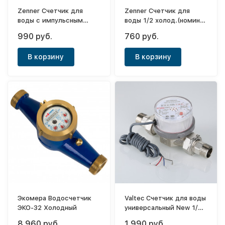
Zenner Счетчик для
Zenner Счетчик для
воды с импульсным
воды 1/2 холод.(номин..
выходом 1/2 горяч.
расход 1,5м3/
990 руб.
760 руб.
(номин. расход 1,5м3/
ч)90000263 2016года
ч)900001259 2016года
В корзину
В корзину
Экомера Водосчетчик
Valtec Счетчик для воды
ЭКО-32 Холодный
универсальный New 1/2
(VLF-U-I)
8 960 руб.
1 990 руб.