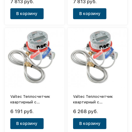
7 813 руб.
7 813 руб.
расходомером RS-485
расходомером RS-485
2.5 м3/час прямой
2,5 м3/час (обратный)
В корзину
В корзину
Valtec Теплосчетчик
Valtec Теплосчетчик
квартирный с
квартирный с
тахометрическим
тахометрическим
6 191 руб.
6 268 руб.
расходомером M-BUS
расходомером RS-485
2,5 м3/час (обратный)
0,6 м3/час (прямой)
В корзину
В корзину