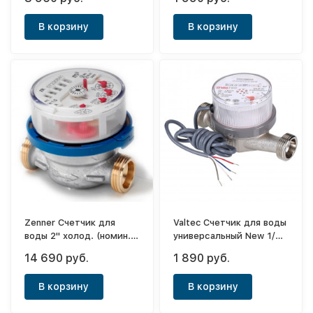
(межповерочный
интервал 6 лет) с
В корзину
В корзину
импульсным выходом
Zenner Счетчик для
Valtec Счетчик для воды
воды 2" холод. (номин.
универсальный New 1/2
расход 15м3/ч)
,80 мм (VLF-15U-IL)
14 690 руб.
1 890 руб.
2017года
(межповерочный
(120850+143194)
интервал 6 лет) с
В корзину
В корзину
импульсным выходом
без сгонов