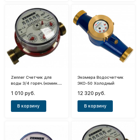
Zenner Счетчик для
Экомера Водосчетчик
воды 3/4 горяч.(номин.
ЭКО-50 Холодный
расход 1,5м3/ч)
1 010 руб.
12 320 руб.
2016года
В корзину
В корзину