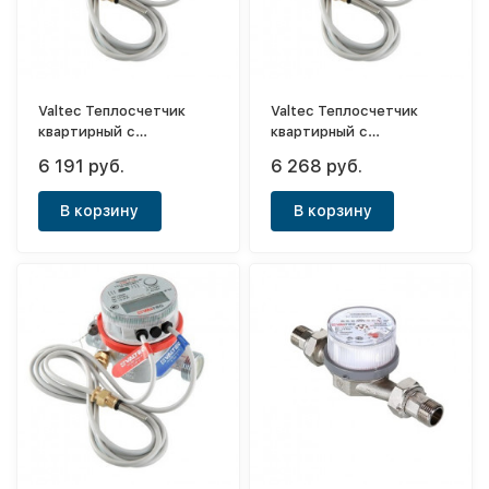
Valtec Теплосчетчик
Valtec Теплосчетчик
квартирный с
квартирный с
тахометрическим
тахометрическим
6 191 руб.
6 268 руб.
расходомером M-BUS
расходомером RS-485
2,5 м3/час (прямой)
1,5 м3/час (обратный)
В корзину
В корзину