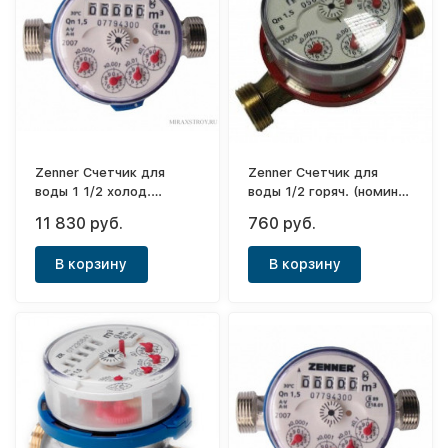
Zenner Счетчик для
Zenner Счетчик для
воды 1 1/2 холод.
воды 1/2 горяч. (номин.
(номин. расход 10м3/ч)
расход 1,5м3/
11 830 руб.
760 руб.
2017года
ч)90000307 2016года
(116495+143193)
В корзину
В корзину