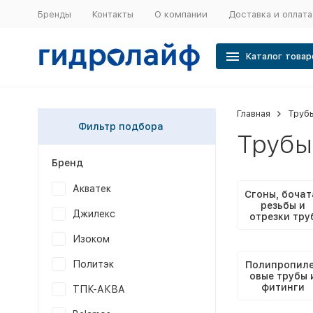
Бренды
Контакты
О компании
Доставка и оплата
Каталог товар
Главная
Трубы
Фильтр подбора
Трубы
Бренд
Акватек
Сгоны, бочат
резьбы и
Джилекс
отрезки тру
Изоком
Политэк
Полипропил
овые трубы 
фитинги
ТПК-АКВА