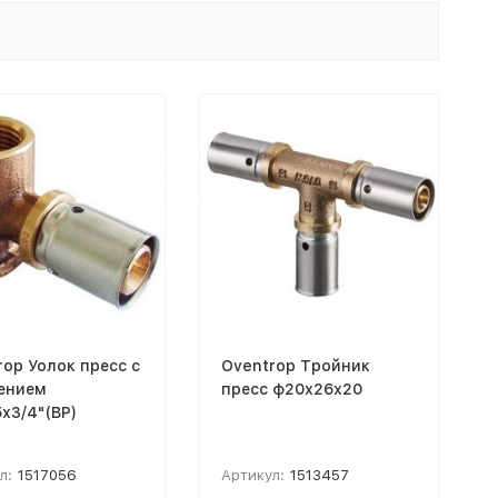
rop Уолок пресс с
Oventrop Тройник
ением
пресс ф20х26х20
х3/4"(ВР)
л:
1517056
Артикул:
1513457