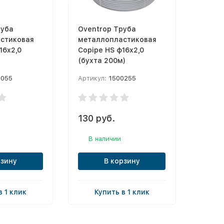
руба
Oventrop Труба
стиковая
металлопластиковая
16x2,0
Copipe HS ф16x2,0
(бухта 200м)
1055
Артикул:
1500255
130 руб.
В наличии
рзину
В корзину
в 1 клик
Купить в 1 клик