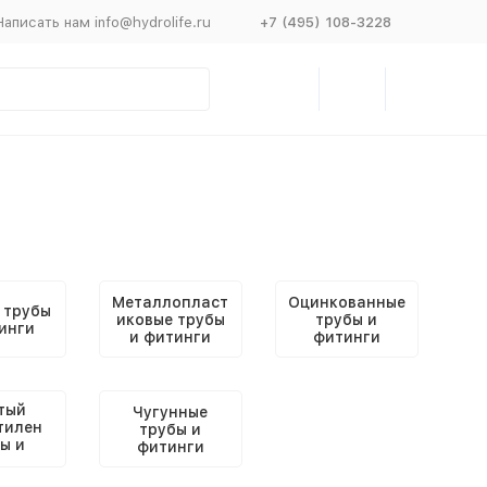
Написать нам info@hydrolife.ru
+7 (495) 108-3228
Металлопласт
Оцинкованные
 трубы
иковые трубы
трубы и
инги
и фитинги
фитинги
тый
Чугунные
тилен
трубы и
ы и
фитинги
нги