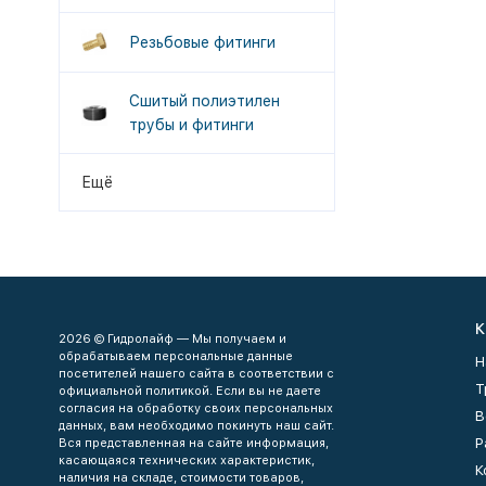
Резьбовые фитинги
Сшитый полиэтилен
трубы и фитинги
Ещё
К
2026 © Гидролайф — Мы получаем и
обрабатываем персональные данные
Н
посетителей нашего сайта в соответствии с
Т
официальной политикой. Если вы не даете
согласия на обработку своих персональных
В
данных, вам необходимо покинуть наш сайт.
Р
Вся представленная на сайте информация,
касающаяся технических характеристик,
К
наличия на складе, стоимости товаров,