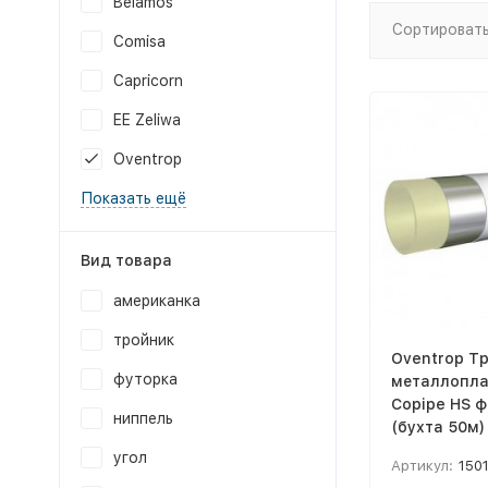
Belamos
Сортировать
Comisa
Capricorn
EE Zeliwa
Oventrop
Показать ещё
Вид товара
американка
тройник
Oventrop Т
футорка
металлопла
Copipe HS ф
ниппель
(бухта 50м)
угол
Артикул:
150