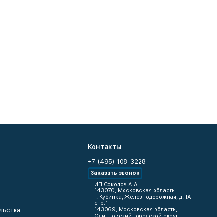
Контакты
+7 (495) 108-3228
Заказать звонок
ИП Соколов А.А.
143070, Московская область
г. Кубинка, Железнодорожная, д. 1А
стр.1
льства
143069, Московская область,
Одинцовский городской округ,