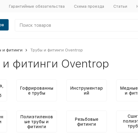
Гарантийные обязательства
Схема проезда
Статьи
ов
 и фитинги
Трубы и фитинги Oventrop
 и фитинги Oventrop
а,
Гофрированны
Инструментар
Медные
е трубы
ий
и фит
б
Сши
ен
Полиэтиленов
Резьбовые
полиэ
и
ые трубы и
фитинги
труб
фитинги
фити