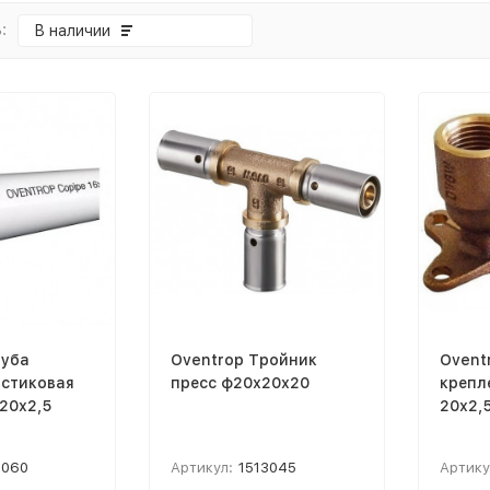
:
В наличии
руба
Oventrop Тройник
Ovent
стиковая
пресс ф20х20х20
крепл
20х2,5
20х2,5
1060
Артикул:
1513045
Артику