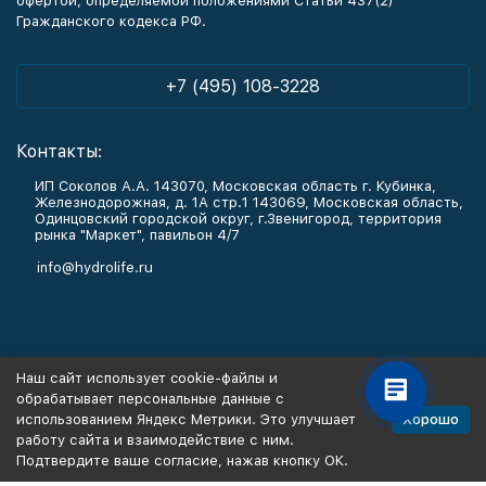
офертой, определяемой положениями Статьи 437(2)
Гражданского кодекса РФ.
+7 (495) 108-3228
Контакты:
ИП Соколов А.А. 143070, Московская область г. Кубинка,
Железнодорожная, д. 1А стр.1 143069, Московская область,
Одинцовский городской округ, г.Звенигород, территория
рынка "Маркет", павильон 4/7
info@hydrolife.ru
Каталог товаров
Наш сайт использует cookie-файлы и
обрабатывает персональные данные с
Информация
Хорошо
использованием Яндекс Метрики. Это улучшает
работу сайта и взаимодействие с ним.
Подтвердите ваше согласие, нажав кнопку ОК.
Политика персональных данных