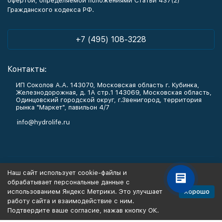
офертой, определяемой положениями Статьи 437(2)
Гражданского кодекса РФ.
+7 (495) 108-3228
Контакты:
ИП Соколов А.А. 143070, Московская область г. Кубинка,
Железнодорожная, д. 1А стр.1 143069, Московская область,
Одинцовский городской округ, г.Звенигород, территория
рынка "Маркет", павильон 4/7
info@hydrolife.ru
Каталог товаров
Наш сайт использует cookie-файлы и
обрабатывает персональные данные с
Информация
Хорошо
использованием Яндекс Метрики. Это улучшает
работу сайта и взаимодействие с ним.
Подтвердите ваше согласие, нажав кнопку ОК.
Политика персональных данных