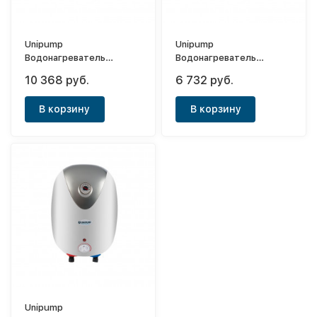
Unipump
Unipump
Водонагреватель
Водонагреватель
накопительный Компакт
накопительный Компакт
10 368 руб.
6 732 руб.
15 НАД
6 НАД
В корзину
В корзину
Unipump